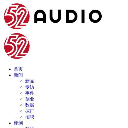
首页
新闻
新品
专访
事件
创业
数据
探厂
招聘
评测