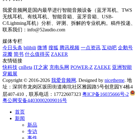
我爱音频网是国内最早进行智能音频设备（蓝牙耳机、TWS
无线耳机、有线耳机、智能音箱、蓝牙音箱、USB-
C/Lightning耳机）分析、评测、拆解的专业机构。稿件投递、
联系我们：info@52audio.com
媒体专栏
今日头条
bilibili
微博
搜狐
腾讯视频
一点资讯
互动吧
企鹅号
花瓣
简书
什么值得买
ZAKER
友情链接
快科技
cnBeta
IT之家
充电头网
POWER-Z
ZAEKE
亚洲智能
穿戴展
Copyright © 2016-2026
我爱音频网
. Designed by
nicetheme
. 地
址：深圳市龙岗区坂田街道南坑社区雅园路5号创意园Y4栋4
层407-410，联系电话：17722607323
粤ICP备16035666号-2
粤公网安备44030002009016号
首页
新闻
新品
专访
事件