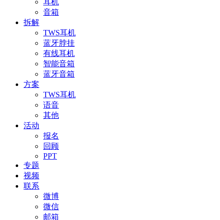
耳机
音箱
拆解
TWS耳机
蓝牙脖挂
有线耳机
智能音箱
蓝牙音箱
方案
TWS耳机
语音
其他
活动
报名
回顾
PPT
专题
视频
联系
微博
微信
邮箱