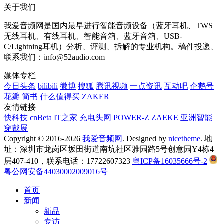
关于我们
我爱音频网是国内最早进行智能音频设备（蓝牙耳机、TWS
无线耳机、有线耳机、智能音箱、蓝牙音箱、USB-
C/Lightning耳机）分析、评测、拆解的专业机构。稿件投递、
联系我们：info@52audio.com
媒体专栏
今日头条
bilibili
微博
搜狐
腾讯视频
一点资讯
互动吧
企鹅号
花瓣
简书
什么值得买
ZAKER
友情链接
快科技
cnBeta
IT之家
充电头网
POWER-Z
ZAEKE
亚洲智能
穿戴展
Copyright © 2016-2026
我爱音频网
. Designed by
nicetheme
. 地
址：深圳市龙岗区坂田街道南坑社区雅园路5号创意园Y4栋4
层407-410，联系电话：17722607323
粤ICP备16035666号-2
粤公网安备44030002009016号
首页
新闻
新品
专访