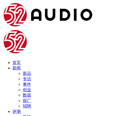
首页
新闻
新品
专访
事件
创业
数据
探厂
招聘
评测