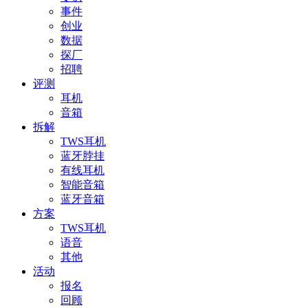
事件
创业
数据
探厂
招聘
评测
耳机
音箱
拆解
TWS耳机
蓝牙脖挂
有线耳机
智能音箱
蓝牙音箱
方案
TWS耳机
语音
其他
活动
报名
回顾