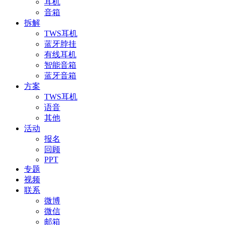
耳机
音箱
拆解
TWS耳机
蓝牙脖挂
有线耳机
智能音箱
蓝牙音箱
方案
TWS耳机
语音
其他
活动
报名
回顾
PPT
专题
视频
联系
微博
微信
邮箱