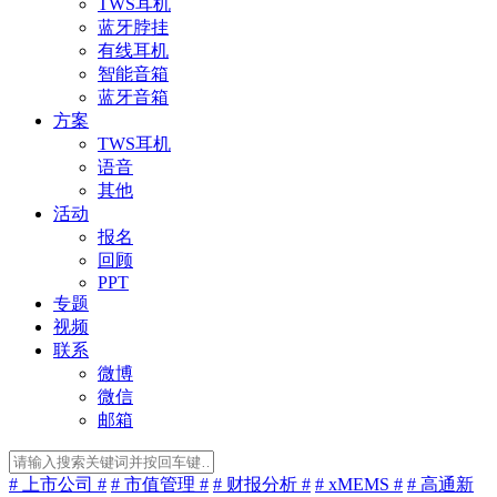
TWS耳机
蓝牙脖挂
有线耳机
智能音箱
蓝牙音箱
方案
TWS耳机
语音
其他
活动
报名
回顾
PPT
专题
视频
联系
微博
微信
邮箱
# 上市公司 #
# 市值管理 #
# 财报分析 #
# xMEMS #
# 高通新