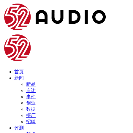
首页
新闻
新品
专访
事件
创业
数据
探厂
招聘
评测