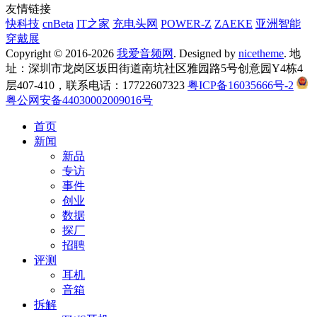
友情链接
快科技
cnBeta
IT之家
充电头网
POWER-Z
ZAEKE
亚洲智能
穿戴展
Copyright © 2016-2026
我爱音频网
. Designed by
nicetheme
. 地
址：深圳市龙岗区坂田街道南坑社区雅园路5号创意园Y4栋4
层407-410，联系电话：17722607323
粤ICP备16035666号-2
粤公网安备44030002009016号
首页
新闻
新品
专访
事件
创业
数据
探厂
招聘
评测
耳机
音箱
拆解