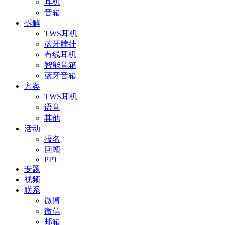
耳机
音箱
拆解
TWS耳机
蓝牙脖挂
有线耳机
智能音箱
蓝牙音箱
方案
TWS耳机
语音
其他
活动
报名
回顾
PPT
专题
视频
联系
微博
微信
邮箱