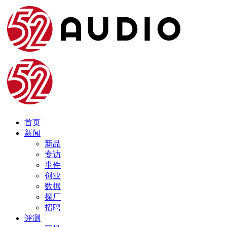
首页
新闻
新品
专访
事件
创业
数据
探厂
招聘
评测