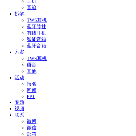
耳机
音箱
拆解
TWS耳机
蓝牙脖挂
有线耳机
智能音箱
蓝牙音箱
方案
TWS耳机
语音
其他
活动
报名
回顾
PPT
专题
视频
联系
微博
微信
邮箱