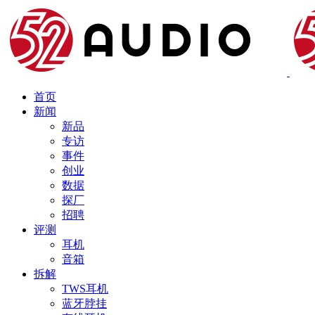
首页
新闻
新品
专访
事件
创业
数据
探厂
招聘
评测
耳机
音箱
拆解
TWS耳机
蓝牙脖挂