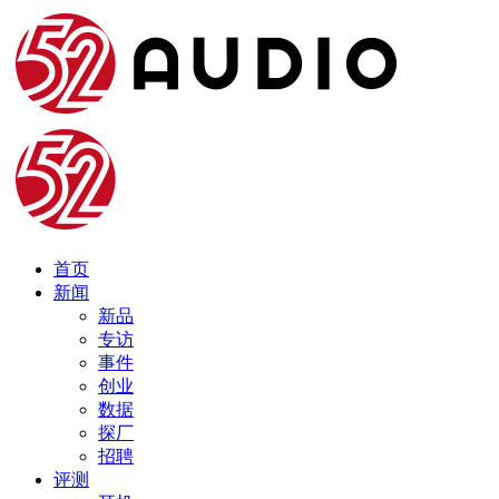
首页
新闻
新品
专访
事件
创业
数据
探厂
招聘
评测