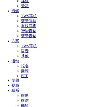
耳机
音箱
拆解
TWS耳机
蓝牙脖挂
有线耳机
智能音箱
蓝牙音箱
方案
TWS耳机
语音
其他
活动
报名
回顾
PPT
专题
视频
联系
微博
微信
邮箱