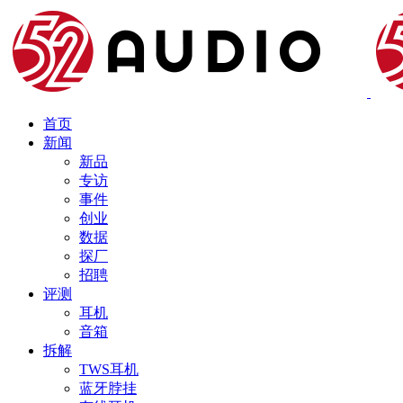
首页
新闻
新品
专访
事件
创业
数据
探厂
招聘
评测
耳机
音箱
拆解
TWS耳机
蓝牙脖挂