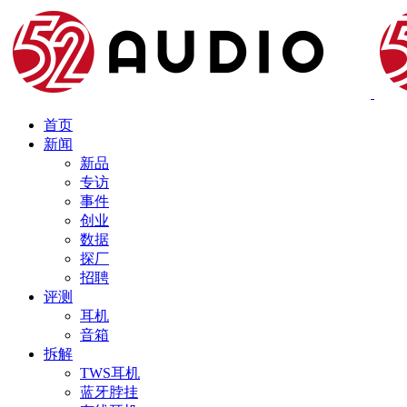
首页
新闻
新品
专访
事件
创业
数据
探厂
招聘
评测
耳机
音箱
拆解
TWS耳机
蓝牙脖挂