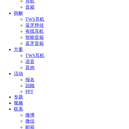
耳机
音箱
拆解
TWS耳机
蓝牙脖挂
有线耳机
智能音箱
蓝牙音箱
方案
TWS耳机
语音
其他
活动
报名
回顾
PPT
专题
视频
联系
微博
微信
邮箱