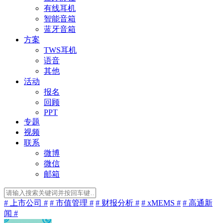
有线耳机
智能音箱
蓝牙音箱
方案
TWS耳机
语音
其他
活动
报名
回顾
PPT
专题
视频
联系
微博
微信
邮箱
# 上市公司 #
# 市值管理 #
# 财报分析 #
# xMEMS #
# 高通新
闻 #