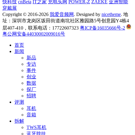
快科技
cnBeta
IT之家
充电头网
POWER-Z
ZAEKE
亚洲智能
穿戴展
Copyright © 2016-2026
我爱音频网
. Designed by
nicetheme
. 地
址：深圳市龙岗区坂田街道南坑社区雅园路5号创意园Y4栋4
层407-410，联系电话：17722607323
粤ICP备16035666号-2
粤公网安备44030002009016号
首页
新闻
新品
专访
事件
创业
数据
探厂
招聘
评测
耳机
音箱
拆解
TWS耳机
蓝牙脖挂