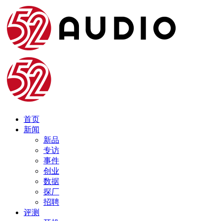
首页
新闻
新品
专访
事件
创业
数据
探厂
招聘
评测