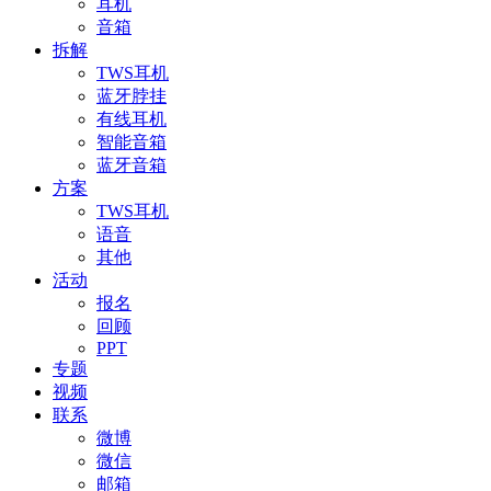
耳机
音箱
拆解
TWS耳机
蓝牙脖挂
有线耳机
智能音箱
蓝牙音箱
方案
TWS耳机
语音
其他
活动
报名
回顾
PPT
专题
视频
联系
微博
微信
邮箱