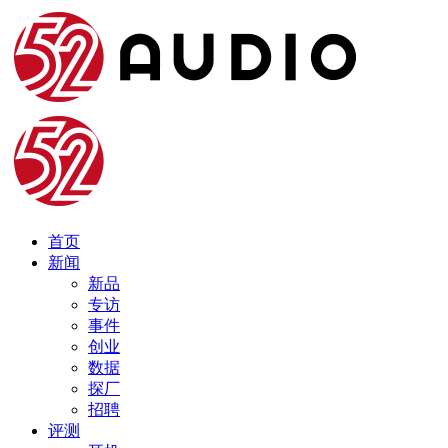
首页
新闻
新品
专访
事件
创业
数据
探厂
招聘
评测