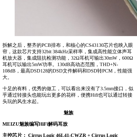
拆解之后，整齐的PCB排布，和核心的CS43130芯片也映入眼
帘，这款芯片支持32bit 384kHz采样率，集成高性能立体声耳
机放大器，集成阻抗检测功能，32Ω耳机可输出30mW，600Ω
耳机可以输出5mW功率。130dB高动态范围，THD+N-
108dB，最高DSD128的DSD文件解码和DSD转PCM，性能强
大。
十足的有料，优秀的做工，可以看出来没有了3.5mm接口，似
乎通过转接头也能玩出更多的花样，便携Hifi也可以通过转接
头玩的风生水起。
魅族
MEIZU魅族编写HiFi解码耳放
主控芯片：
Cirrus Logic 46L41-CWZR + Cirrus Logic