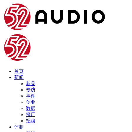
首页
新闻
新品
专访
事件
创业
数据
探厂
招聘
评测