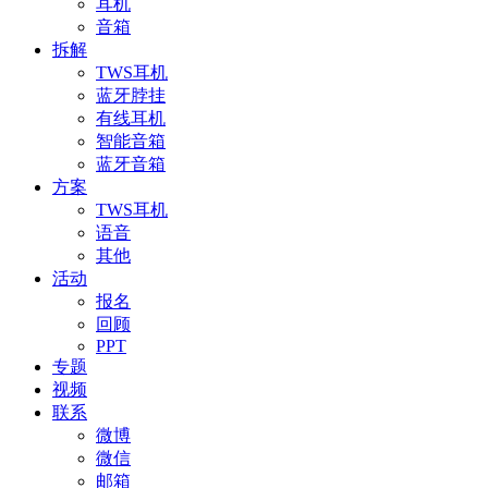
耳机
音箱
拆解
TWS耳机
蓝牙脖挂
有线耳机
智能音箱
蓝牙音箱
方案
TWS耳机
语音
其他
活动
报名
回顾
PPT
专题
视频
联系
微博
微信
邮箱