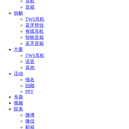
耳机
音箱
拆解
TWS耳机
蓝牙脖挂
有线耳机
智能音箱
蓝牙音箱
方案
TWS耳机
语音
其他
活动
报名
回顾
PPT
专题
视频
联系
微博
微信
邮箱