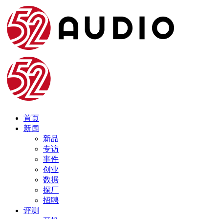
首页
新闻
新品
专访
事件
创业
数据
探厂
招聘
评测