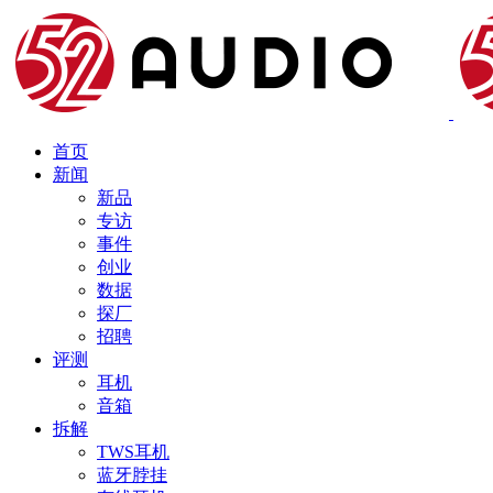
首页
新闻
新品
专访
事件
创业
数据
探厂
招聘
评测
耳机
音箱
拆解
TWS耳机
蓝牙脖挂