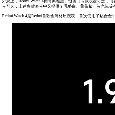
外观上，Redmi Watch 4拥有典雅黑、银雪白两款表盘可选
带可选，上述多款表带中又提供了乳酪白、蔷薇紫、荧光绿等在
Redmi Watch 4是Redmi首款金属材质腕表，首次