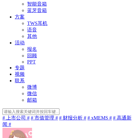
智能音箱
蓝牙音箱
方案
TWS耳机
语音
其他
活动
报名
回顾
PPT
专题
视频
联系
微博
微信
邮箱
# 上市公司 #
# 市值管理 #
# 财报分析 #
# xMEMS #
# 高通新
闻 #