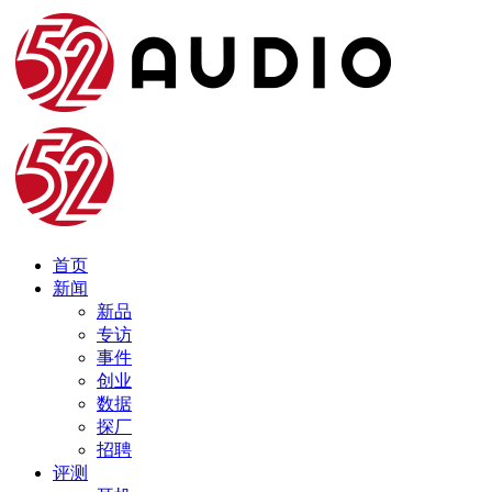
首页
新闻
新品
专访
事件
创业
数据
探厂
招聘
评测