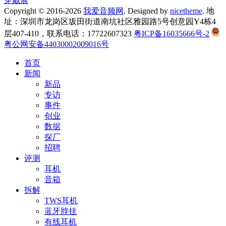
穿戴展
Copyright © 2016-2026
我爱音频网
. Designed by
nicetheme
. 地
址：深圳市龙岗区坂田街道南坑社区雅园路5号创意园Y4栋4
层407-410，联系电话：17722607323
粤ICP备16035666号-2
粤公网安备44030002009016号
首页
新闻
新品
专访
事件
创业
数据
探厂
招聘
评测
耳机
音箱
拆解
TWS耳机
蓝牙脖挂
有线耳机