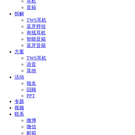
耳机
音箱
拆解
TWS耳机
蓝牙脖挂
有线耳机
智能音箱
蓝牙音箱
方案
TWS耳机
语音
其他
活动
报名
回顾
PPT
专题
视频
联系
微博
微信
邮箱