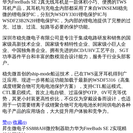
华为FreeBuds SE 2真无线耳机是一款体积小巧、便携的TWS
耳机产品，其耳机与充电盒内部都采用了来自WINSEMI稳先
微的锂电保护IC，分别为WSDY3301锂电保护IC与
WSDF23B2N2H锂电保护IC，为内部的锂电池提供了完整的过
充、过放、过流、短路等必要的保护功能。
深圳市稳先微电子有限公司是专注于集成电路研发和销售的国
家级高新技术企业、国家级专精特性企业、国家级小巨人企
业、中国独角兽企业。拥有先进的BCD/UHV工艺平台、SGT
功率器件平台和丰富的数模混合设计能力，服务于行业头部客
户。
稳先微首创的ship-mode船运技术，已在TWS蓝牙耳机得到广
泛应用。现进一步将船运功能加载于最新的WSDF5316（高集
成度锂聚合物可充电电池保护方案），支持CTL船运模式、
CTL重启模式、首次上电自锁、过温保护OTP、0V可充等优
势，其更小封装更高性价比，不仅仅为穿戴设备而设计，也适
用于一切需要锂离子或锂聚合物可充电电池长时间供电的各种
电子产品的应用场合，大大提升用户体验和竞争力。
赞
收藏
(
0
)
(
0
)
昇生微电子SS888AH微控制器助力华为FreeBuds SE 2实现精