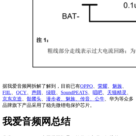
据我爱音频网拆解了解到，目前已有
OPPO
、
荣耀
、
魅族
、
FIIL
、
QCY
、
声阔
、
绿联
、
SoundPEATS
、
唱吧
、
天猫精灵
、
京东京造
、
骷髅头
、
漫步者、魅族、传音、公牛
、华为等众多
品牌旗下产品采用了稳先微锂电保护芯片。
我爱音频网总结