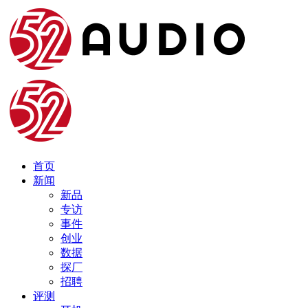
首页
新闻
新品
专访
事件
创业
数据
探厂
招聘
评测