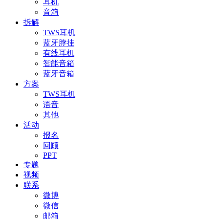
耳机
音箱
拆解
TWS耳机
蓝牙脖挂
有线耳机
智能音箱
蓝牙音箱
方案
TWS耳机
语音
其他
活动
报名
回顾
PPT
专题
视频
联系
微博
微信
邮箱