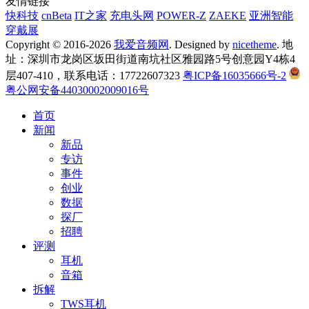
友情链接
快科技
cnBeta
IT之家
充电头网
POWER-Z
ZAEKE
亚洲智能
穿戴展
Copyright © 2016-2026
我爱音频网
. Designed by
nicetheme
. 地
址：深圳市龙岗区坂田街道南坑社区雅园路5号创意园Y4栋4
层407-410，联系电话：17722607323
粤ICP备16035666号-2
粤公网安备44030002009016号
首页
新闻
新品
专访
事件
创业
数据
探厂
招聘
评测
耳机
音箱
拆解
TWS耳机