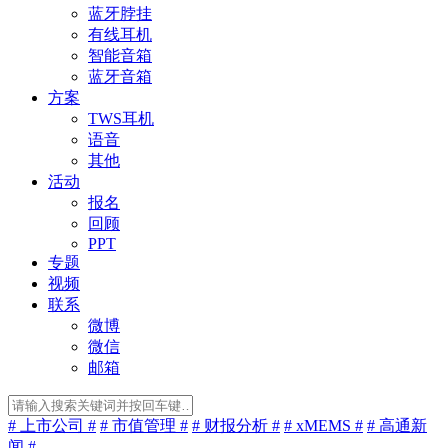
蓝牙脖挂
有线耳机
智能音箱
蓝牙音箱
方案
TWS耳机
语音
其他
活动
报名
回顾
PPT
专题
视频
联系
微博
微信
邮箱
# 上市公司 #
# 市值管理 #
# 财报分析 #
# xMEMS #
# 高通新
闻 #