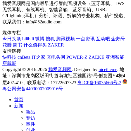
我爱音频网是国内最早进行智能音频设备（蓝牙耳机、TWS
无线耳机、有线耳机、智能音箱、蓝牙音箱、USB-
C/Lightning耳机）分析、评测、拆解的专业机构。稿件投递、
联系我们：info@52audio.com
媒体专栏
今日头条
bilibili
微博
搜狐
腾讯视频
一点资讯
互动吧
企鹅号
花瓣
简书
什么值得买
ZAKER
友情链接
快科技
cnBeta
IT之家
充电头网
POWER-Z
ZAEKE
亚洲智能
穿戴展
Copyright © 2016-2026
我爱音频网
. Designed by
nicetheme
. 地
址：深圳市龙岗区坂田街道南坑社区雅园路5号创意园Y4栋4
层407-410，联系电话：17722607323
粤ICP备16035666号-2
粤公网安备44030002009016号
首页
新闻
新品
专访
事件
创业