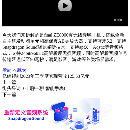
今天我们来拆解的是final ZE8000真无线降噪耳机，搭载全新
自主研发动圈单元和高保真AB类放大器，支持蓝牙5.2、支持
Snapdragon Sound骁龙畅听技术、支持aptX、Aqstic等音频格
式，支持24bit/96kHz高解析度无损音频，同时高解析音频信号
传输延迟低至90毫秒，满足影音、游戏等各类场景需求。
赞
收藏
(
0
)
(
0
)
亿纬锂能2023年三季度实现营收125.53亿元
上一篇
街头采访10｜聊一聊 智能手表!
下一篇