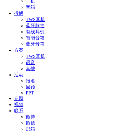
耳机
音箱
拆解
TWS耳机
蓝牙脖挂
有线耳机
智能音箱
蓝牙音箱
方案
TWS耳机
语音
其他
活动
报名
回顾
PPT
专题
视频
联系
微博
微信
邮箱