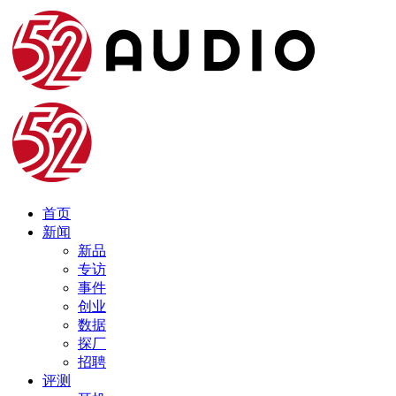
首页
新闻
新品
专访
事件
创业
数据
探厂
招聘
评测