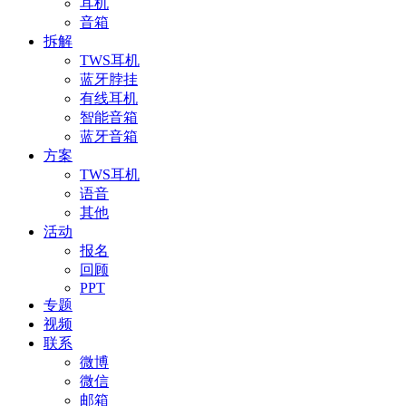
耳机
音箱
拆解
TWS耳机
蓝牙脖挂
有线耳机
智能音箱
蓝牙音箱
方案
TWS耳机
语音
其他
活动
报名
回顾
PPT
专题
视频
联系
微博
微信
邮箱