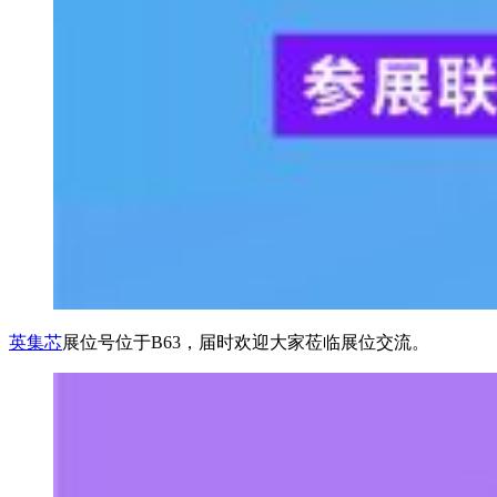
英集芯
展位号位于B63，届时欢迎大家莅临展位交流。