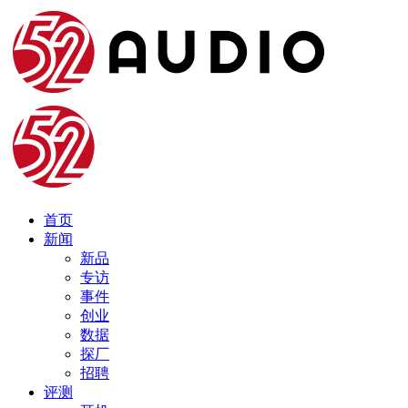
首页
新闻
新品
专访
事件
创业
数据
探厂
招聘
评测