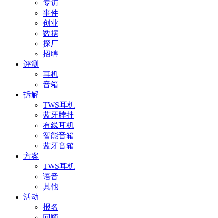
专访
事件
创业
数据
探厂
招聘
评测
耳机
音箱
拆解
TWS耳机
蓝牙脖挂
有线耳机
智能音箱
蓝牙音箱
方案
TWS耳机
语音
其他
活动
报名
回顾