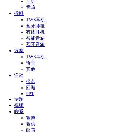
耳机
音箱
拆解
TWS耳机
蓝牙脖挂
有线耳机
智能音箱
蓝牙音箱
方案
TWS耳机
语音
其他
活动
报名
回顾
PPT
专题
视频
联系
微博
微信
邮箱