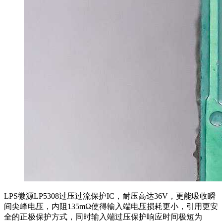
LPS微源LP5308过压过流保护IC，耐压高达36V，更能吸收瞬
间尖峰电压，内阻135mΩ使得输入端电压损耗更小，引用更安
全的正极保护方式，同时输入端过压保护响应时间极短为