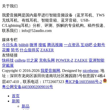
关于我们
我爱音频网是国内最早进行智能音频设备（蓝牙耳机、TWS
无线耳机、有线耳机、智能音箱、蓝牙音箱、USB-
C/Lightning耳机）分析、评测、拆解的专业机构。稿件投递、
联系我们：info@52audio.com
媒体专栏
今日头条
bilibili
微博
搜狐
腾讯视频
一点资讯
互动吧
企鹅号
花瓣
简书
什么值得买
ZAKER
友情链接
快科技
cnBeta
IT之家
充电头网
POWER-Z
ZAEKE
亚洲智能
穿戴展
Copyright © 2016-2026
我爱音频网
. Designed by
nicetheme
. 地
址：深圳市龙岗区坂田街道南坑社区雅园路5号创意园Y4栋4
层407-410，联系电话：17722607323
粤ICP备16035666号-2
粤公网安备44030002009016号
首页
新闻
新品