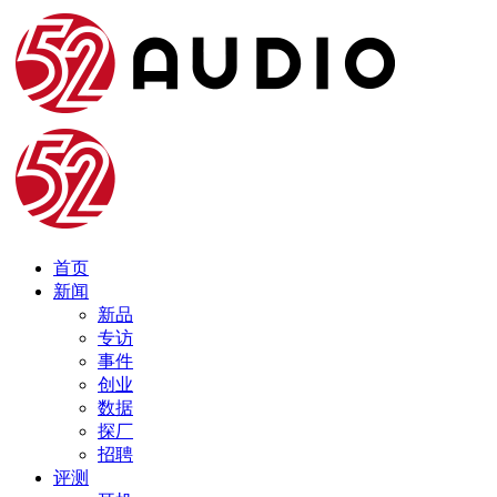
首页
新闻
新品
专访
事件
创业
数据
探厂
招聘
评测