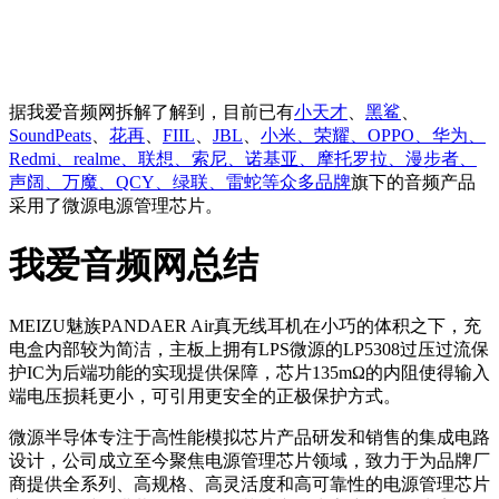
据我爱音频网拆解了解到，目前已有
小天才
、
黑鲨
、
SoundPeats
、
花再
、
FIIL
、
JBL
、
小米、荣耀、OPPO、华为、
Redmi、realme、联想、索尼、诺基亚、摩托罗拉、漫步者、
声阔、万魔、QCY、绿联、雷蛇等众多品牌
旗下的音频产品
采用了微源电源管理芯片。
我爱音频网总结
MEIZU魅族PANDAER Air真无线耳机在小巧的体积之下，充
电盒内部较为简洁，主板上拥有LPS微源的LP5308过压过流保
护IC为后端功能的实现提供保障，芯片135mΩ的内阻使得输入
端电压损耗更小，可引用更安全的正极保护方式。
微源半导体专注于高性能模拟芯片产品研发和销售的集成电路
设计，公司成立至今聚焦电源管理芯片领域，致力于为品牌厂
商提供全系列、高规格、高灵活度和高可靠性的电源管理芯片