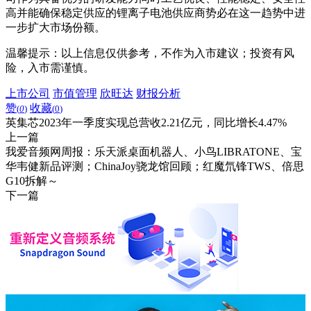
高并能确保稳定供应的锂离子电池供应商势必在这一趋势中进
一步扩大市场份额。
温馨提示：以上信息仅供参考，不作为入市建议；投资有风
险，入市需谨慎。
上市公司
市值管理
欣旺达
财报分析
赞
收藏
(
0
)
(
0
)
英集芯2023年一季度实现总营收2.21亿元，同比增长4.47%
上一篇
我爱音频网周报：乐天派桌面机器人、小鸟LIBRATONE、宝
华韦健新品评测；ChinaJoy骁龙馆回顾；红魔氘锋TWS、倍思
G10拆解～
下一篇