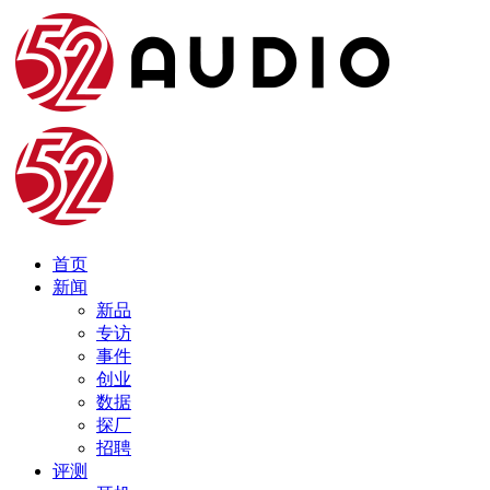
首页
新闻
新品
专访
事件
创业
数据
探厂
招聘
评测