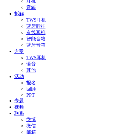
耳机
音箱
拆解
TWS耳机
蓝牙脖挂
有线耳机
智能音箱
蓝牙音箱
方案
TWS耳机
语音
其他
活动
报名
回顾
PPT
专题
视频
联系
微博
微信
邮箱