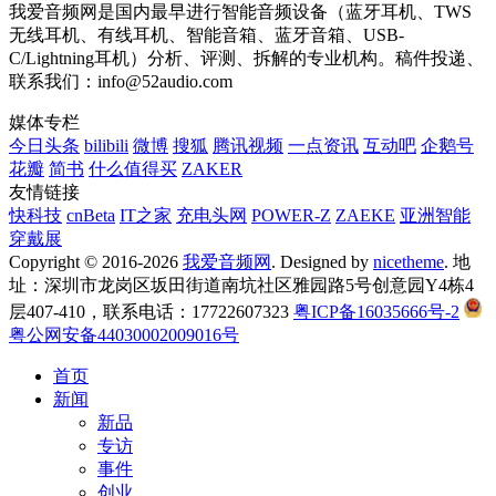
我爱音频网是国内最早进行智能音频设备（蓝牙耳机、TWS
无线耳机、有线耳机、智能音箱、蓝牙音箱、USB-
C/Lightning耳机）分析、评测、拆解的专业机构。稿件投递、
联系我们：info@52audio.com
媒体专栏
今日头条
bilibili
微博
搜狐
腾讯视频
一点资讯
互动吧
企鹅号
花瓣
简书
什么值得买
ZAKER
友情链接
快科技
cnBeta
IT之家
充电头网
POWER-Z
ZAEKE
亚洲智能
穿戴展
Copyright © 2016-2026
我爱音频网
. Designed by
nicetheme
. 地
址：深圳市龙岗区坂田街道南坑社区雅园路5号创意园Y4栋4
层407-410，联系电话：17722607323
粤ICP备16035666号-2
粤公网安备44030002009016号
首页
新闻
新品
专访
事件
创业