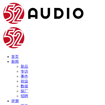
首页
新闻
新品
专访
事件
创业
数据
探厂
招聘
评测