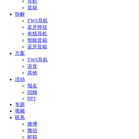
耳机
音箱
拆解
TWS耳机
蓝牙脖挂
有线耳机
智能音箱
蓝牙音箱
方案
TWS耳机
语音
其他
活动
报名
回顾
PPT
专题
视频
联系
微博
微信
邮箱