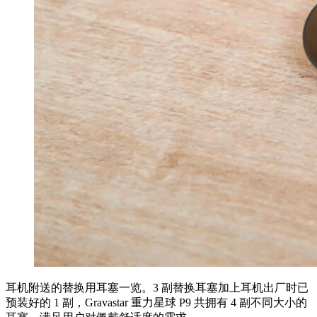
耳机附送的替换用耳塞一览。3 副替换耳塞加上耳机出厂时已
预装好的 1 副，Gravastar 重力星球 P9 共拥有 4 副不同大小的