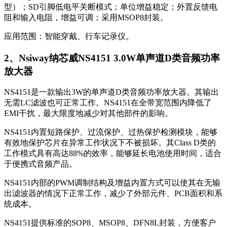
型）；SD引脚低电平关断模式；单位增益稳定；外置反馈电
阻和输入电阻，增益可调；采用MSOP8封装。
应用范围：智能穿戴、行车记录仪。
2、Nsiway纳芯威NS4151 3.0W单声道D类音频功率
放大器
NS4151是一款输出3W的单声道D类音频功率放大器。其输出
无需LC滤波也可正常工作。NS4151在全带宽范围内降低了
EMI干扰，最大限度地减少对其他部件的影响。
NS4151内置短路保护、过流保护、过热保护检测模块，能够
有效地保护芯片在异常工作状况下不被损坏。其Class D类的
工作模式具有高达88%的效率，能够延长电池使用时间，适合
于便携式音频产品。
NS4151内部的PWM调制结构及增益内置方式可以使其在无输
出滤波器的情况下正常工作，减少了外部元件、PCB面积和系
统成本。
NS4151提供标准的SOP8、MSOP8、DFN8L封装，方便客户