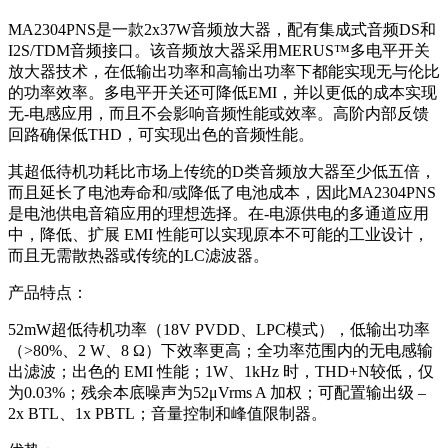
MA2304PNS是一款2x37W音频放大器，配有集成式音频DS和
I2S/TDM音频接口。该音频放大器采用MERUS™多电平开关
放大器技术，在低输出功率和高输出功率下都能实现无与伦比
的功率效率。多电平开关还可降低EMI，并以更低的成本实现
无‑电感应用，而且不会影响音频性能或效率。高阶内部反馈
回路确保低THD，可实现出色的音频性能。
其超低待机功耗比市场上传统的D类音频放大器至少低五倍，
而且延长了电池寿命和/或降低了电池成本，因此MA2304PNS
是电池供电音箱应用的理想选择。在‑电源供电的多通道应用
中，降低、扩展 EMI 性能可以实现原本不可能的工业设计，
而且无需散热器或传统的LC滤波器。
产品特点：
52mW超低待机功率（18V PVDD、LPC模式），低输出功率
（>80%、2 W、8 Ω）下效率更高；全功率范围内的无电感输
出滤波；出色的 EMI 性能；1W、1kHz 时，THD+N较低，仅
为0.03%；残余本底噪声为52μVrms A 加权；可配置输出级 –
2x BTL、1x PBTL；音量控制和峰值限制器。