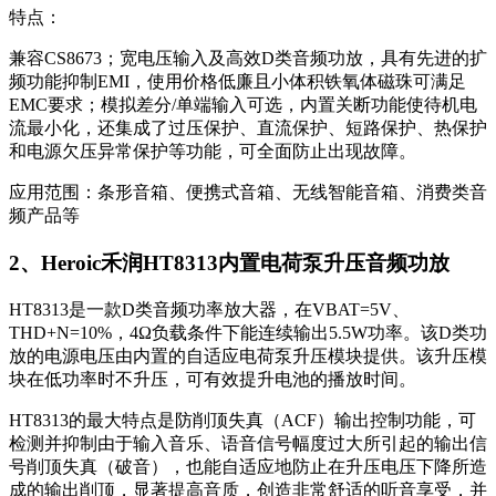
特点：
兼容CS8673；宽电压输入及高效D类音频功放，具有先进的扩
频功能抑制EMI，使用价格低廉且小体积铁氧体磁珠可满足
EMC要求；模拟差分/单端输入可选，内置关断功能使待机电
流最小化，还集成了过压保护、直流保护、短路保护、热保护
和电源欠压异常保护等功能，可全面防止出现故障。
应用范围：条形音箱、便携式音箱、无线智能音箱、消费类音
频产品等
2、Heroic禾润HT8313内置电荷泵升压音频功放
HT8313是一款D类音频功率放大器，在VBAT=5V、
THD+N=10%，4Ω负载条件下能连续输出5.5W功率。该D类功
放的电源电压由内置的自适应电荷泵升压模块提供。该升压模
块在低功率时不升压，可有效提升电池的播放时间。
HT8313的最大特点是防削顶失真（ACF）输出控制功能，可
检测并抑制由于输入音乐、语音信号幅度过大所引起的输出信
号削顶失真（破音），也能自适应地防止在升压电压下降所造
成的输出削顶，显著提高音质，创造非常舒适的听音享受，并