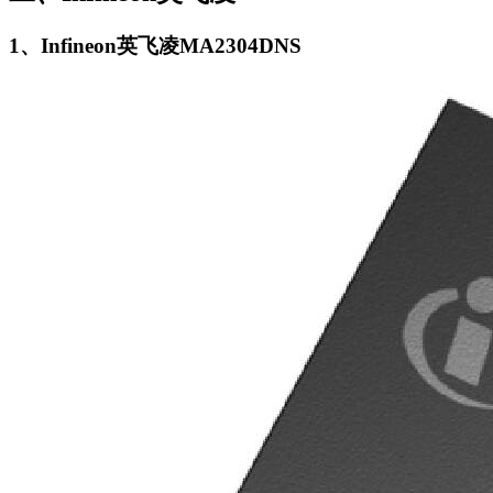
1、Infineon英飞凌MA2304DNS