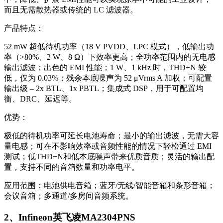
而且无需散热器或传统的 LC 滤波器。
产品特点：
52 mW 超低待机功率（18 V PVDD、LPC 模式），低输出功
率（>80%、2 W、8 Ω）下效率更高；全功率范围内的无电感
输出滤波；出色的 EMI 性能；1 W、1 kHz 时，THD+N 较
低，仅为 0.03%；残余本底噪声为 52 μVrms A 加权；可配置
输出级 – 2x BTL、1x PBTL；集成式 DSP，用于可配置均
衡、DRC、延迟等。
优势：
极低的待机功率可延长电池寿命；最小的输出滤波，无需大容
量电感；可在不影响效率或音频性能的情况下轻松通过 EMI
测试；低THD+N和低本底噪声带来优质音质；灵活的输出配
置，支持不同的音箱数量和功率电平。
应用范围：电池供电音箱；蓝牙/无线/智能音箱和条形音箱；
会议音箱；多通道/多房间音频系统。
2、Infineon英飞凌MA2304PNS