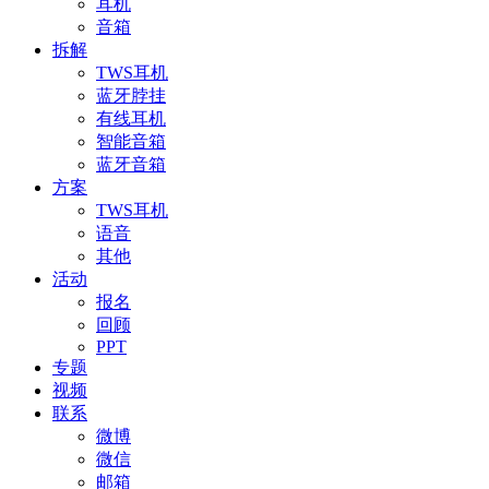
耳机
音箱
拆解
TWS耳机
蓝牙脖挂
有线耳机
智能音箱
蓝牙音箱
方案
TWS耳机
语音
其他
活动
报名
回顾
PPT
专题
视频
联系
微博
微信
邮箱