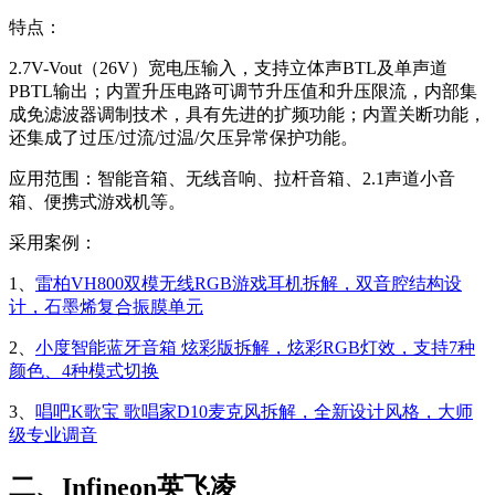
特点：
2.7V-Vout（26V）宽电压输入，支持立体声BTL及单声道
PBTL输出；内置升压电路可调节升压值和升压限流，内部集
成免滤波器调制技术，具有先进的扩频功能；内置关断功能，
还集成了过压/过流/过温/欠压异常保护功能。
应用范围：智能音箱、无线音响、拉杆音箱、2.1声道小音
箱、便携式游戏机等。
采用案例：
1、
雷柏VH800双模无线RGB游戏耳机拆解，双音腔结构设
计，石墨烯复合振膜单元
2、
小度智能蓝牙音箱 炫彩版拆解，炫彩RGB灯效，支持7种
颜色、4种模式切换
3、
唱吧K歌宝 歌唱家D10麦克风拆解，全新设计风格，大师
级专业调音
二、Infineon英飞凌