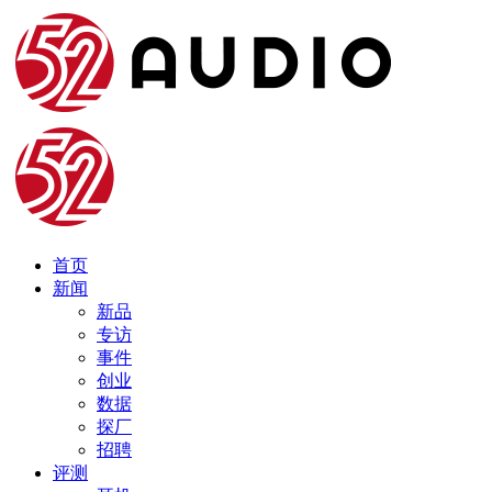
首页
新闻
新品
专访
事件
创业
数据
探厂
招聘
评测