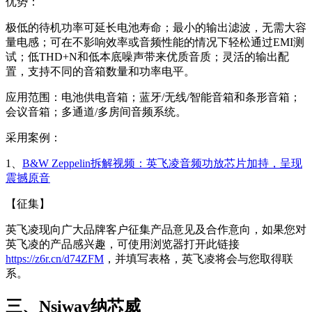
优势：
极低的待机功率可延长电池寿命；最小的输出滤波，无需大容
量电感；可在不影响效率或音频性能的情况下轻松通过EMI测
试；低THD+N和低本底噪声带来优质音质；灵活的输出配
置，支持不同的音箱数量和功率电平。
应用范围：电池供电音箱；蓝牙/无线/智能音箱和条形音箱；
会议音箱；多通道/多房间音频系统。
采用案例：
1、
B&W Zeppelin拆解视频：英飞凌音频功放芯片加持，呈现
震撼原音
【征集】
英飞凌现向广大品牌客户征集产品意见及合作意向，如果您对
英飞凌的产品感兴趣，可使用浏览器打开此链接
https://z6r.cn/d74ZFM
，并填写表格，英飞凌将会与您取得联
系。
三、Nsiway纳芯威