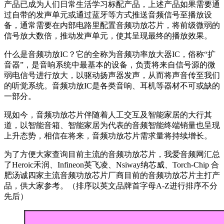
产品已成为人们日常生活学习标配产品，上述产品如果需要通
过自带的发声单元或通过蓝牙等方式推送音频信号至播放设
备，通常需要在内部电路里配置音频功放芯片，将前级微弱的
信号放大数倍，推动发声单元，使其呈现最终的播放效果。
什么是音频功放IC？它的全称为音频功率放大器IC，俗称“扩
音器”，是音响系统中最基本的设备，负责将来自信号源的微
弱电信号进行放大，以驱动扬声器发声，从而将声音传至我们
的听觉系统。音频功放IC是各类音响、耳机等器材不可或缺的
一部分。
现如今，音频功放芯片伴随着人工交互及智能家居的大行其
道，以智能音箱、智能家居为代表的音频智能终端销量也呈现
上升态势，相信在将来，音频功放芯片需求量将持续增长。
为了方便大家查询目前主流的音频功放芯片，我爱音频网汇总
了Heroic禾润、Infineon英飞凌、Nsiway纳芯威、Torch-Chip 合
肥汤诚四家主流音频功放芯片厂商目前的音频功放芯片主打产
品，供大家参考。（排序以英文品牌首字母A-Z进行排序不分
先后）