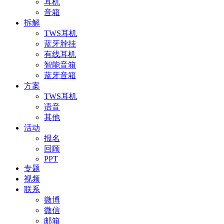
耳机
音箱
拆解
TWS耳机
蓝牙脖挂
有线耳机
智能音箱
蓝牙音箱
方案
TWS耳机
语音
其他
活动
报名
回顾
PPT
专题
视频
联系
微博
微信
邮箱