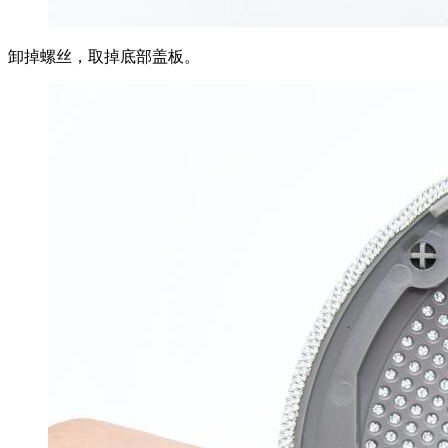
卸掉螺丝，取掉底部盖板。