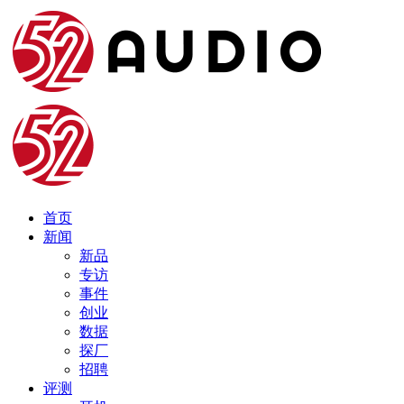
首页
新闻
新品
专访
事件
创业
数据
探厂
招聘
评测