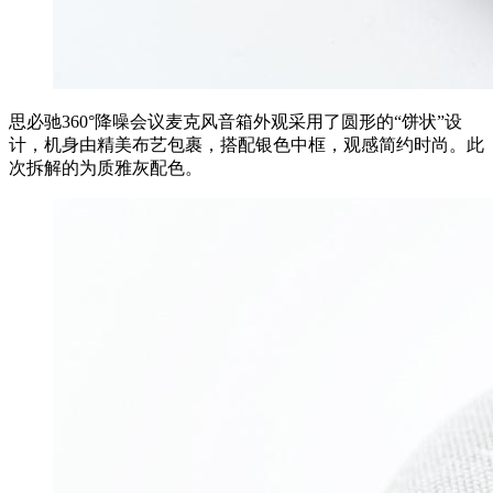
思必驰360°降噪会议麦克风音箱外观采用了圆形的“饼状”设
计，机身由精美布艺包裹，搭配银色中框，观感简约时尚。此
次拆解的为质雅灰配色。