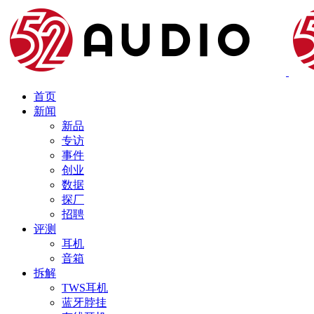
首页
新闻
新品
专访
事件
创业
数据
探厂
招聘
评测
耳机
音箱
拆解
TWS耳机
蓝牙脖挂