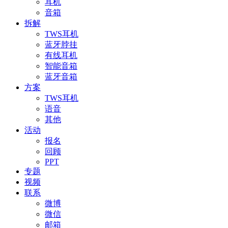
耳机
音箱
拆解
TWS耳机
蓝牙脖挂
有线耳机
智能音箱
蓝牙音箱
方案
TWS耳机
语音
其他
活动
报名
回顾
PPT
专题
视频
联系
微博
微信
邮箱