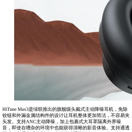
HiTune Max3是绿联推出的旗舰级头戴式主动降噪耳机，免除
铰链和外漏金属结构件的设计让耳机整体更加简洁，不容易夹
头发。支持ANC主动降噪，加上包裹式⼤⽿罩隔离外界噪
⾳，即使在嘈杂的环境中也能获得清晰的影⾳体验。⽀持通透