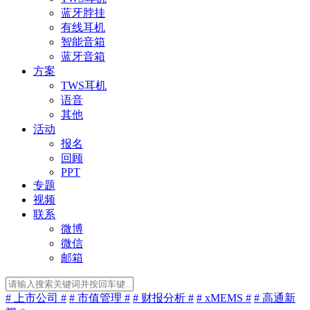
蓝牙脖挂
有线耳机
智能音箱
蓝牙音箱
方案
TWS耳机
语音
其他
活动
报名
回顾
PPT
专题
视频
联系
微博
微信
邮箱
# 上市公司 #
# 市值管理 #
# 财报分析 #
# xMEMS #
# 高通新