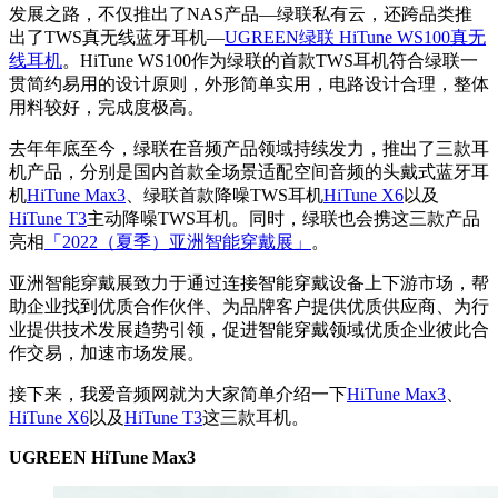
发展之路，不仅推出了NAS产品—绿联私有云，还跨品类推
出了TWS真无线蓝牙耳机—
UGREEN绿联 HiTune WS100真无
线耳机
。HiTune WS100作为绿联的首款TWS耳机符合绿联一
贯简约易用的设计原则，外形简单实用，电路设计合理，整体
用料较好，完成度极高。
去年年底至今，绿联在音频产品领域持续发力，推出了三款耳
机产品，分别是国内首款全场景适配空间音频的头戴式蓝牙耳
机
HiTune Max3
、绿联首款降噪TWS耳机
HiTune X6
以及
HiTune T3
主动降噪TWS耳机。同时，绿联也会携这三款产品
亮相
「2022（夏季）亚洲智能穿戴展」
。
亚洲智能穿戴展致力于通过连接智能穿戴设备上下游市场，帮
助企业找到优质合作伙伴、为品牌客户提供优质供应商、为行
业提供技术发展趋势引领，促进智能穿戴领域优质企业彼此合
作交易，加速市场发展。
接下来，我爱音频网就为大家简单介绍一下
HiTune Max3
、
HiTune X6
以及
HiTune T3
这三款耳机。
UGREEN HiTune Max3