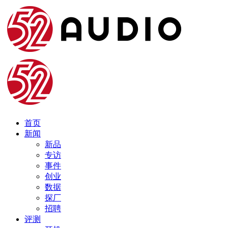
首页
新闻
新品
专访
事件
创业
数据
探厂
招聘
评测