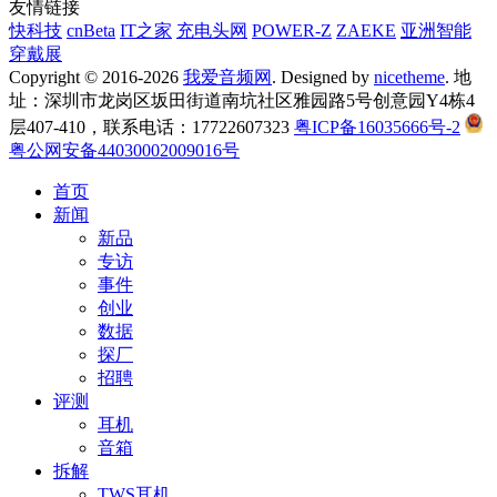
友情链接
快科技
cnBeta
IT之家
充电头网
POWER-Z
ZAEKE
亚洲智能
穿戴展
Copyright © 2016-2026
我爱音频网
. Designed by
nicetheme
. 地
址：深圳市龙岗区坂田街道南坑社区雅园路5号创意园Y4栋4
层407-410，联系电话：17722607323
粤ICP备16035666号-2
粤公网安备44030002009016号
首页
新闻
新品
专访
事件
创业
数据
探厂
招聘
评测
耳机
音箱
拆解
TWS耳机