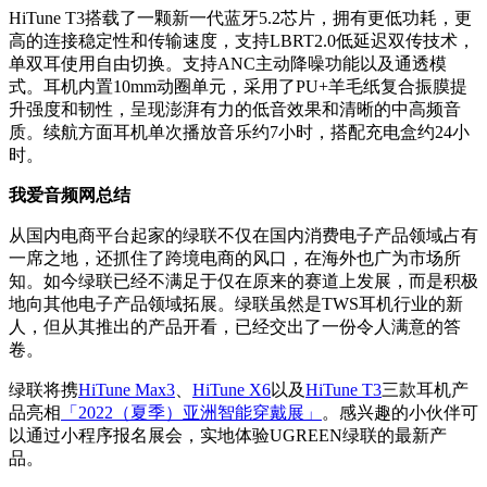
HiTune T3搭载了一颗新一代蓝牙5.2芯片，拥有更低功耗，更
高的连接稳定性和传输速度，支持LBRT2.0低延迟双传技术，
单双耳使用自由切换。支持ANC主动降噪功能以及通透模
式。耳机内置10mm动圈单元，采用了PU+羊毛纸复合振膜提
升强度和韧性，呈现澎湃有力的低音效果和清晰的中高频音
质。续航方面耳机单次播放音乐约7小时，搭配充电盒约24小
时。
我爱音频网总结
从国内电商平台起家的绿联不仅在国内消费电子产品领域占有
一席之地，还抓住了跨境电商的风口，在海外也广为市场所
知。如今绿联已经不满足于仅在原来的赛道上发展，而是积极
地向其他电子产品领域拓展。绿联虽然是TWS耳机行业的新
人，但从其推出的产品开看，已经交出了一份令人满意的答
卷。
绿联将携
HiTune Max3
、
HiTune X6
以及
HiTune T3
三款耳机产
品亮相
「2022（夏季）亚洲智能穿戴展」
。感兴趣的小伙伴可
以通过小程序报名展会，实地体验UGREEN绿联的最新产
品。