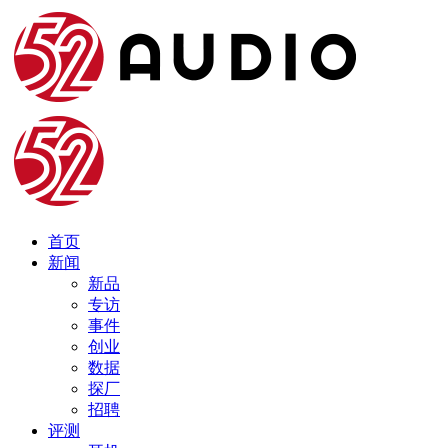
首页
新闻
新品
专访
事件
创业
数据
探厂
招聘
评测