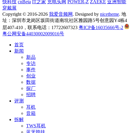
快科技
cnBeta
IT之家
充电头网
POWER-Z
ZAEKE
亚洲智能
穿戴展
Copyright © 2016-2026
我爱音频网
. Designed by
nicetheme
. 地
址：深圳市龙岗区坂田街道南坑社区雅园路5号创意园Y4栋4
层407-410，联系电话：17722607323
粤ICP备16035666号-2
粤公网安备44030002009016号
首页
新闻
新品
专访
事件
创业
数据
探厂
招聘
评测
耳机
音箱
拆解
TWS耳机
蓝牙脖挂