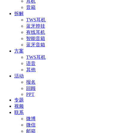
耳机
音箱
拆解
TWS耳机
蓝牙脖挂
有线耳机
智能音箱
蓝牙音箱
方案
TWS耳机
语音
其他
活动
报名
回顾
PPT
专题
视频
联系
微博
微信
邮箱