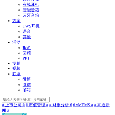
有线耳机
智能音箱
蓝牙音箱
方案
TWS耳机
语音
其他
活动
报名
回顾
PPT
专题
视频
联系
微博
微信
邮箱
# 上市公司 #
# 市值管理 #
# 财报分析 #
# xMEMS #
# 高通新
闻 #