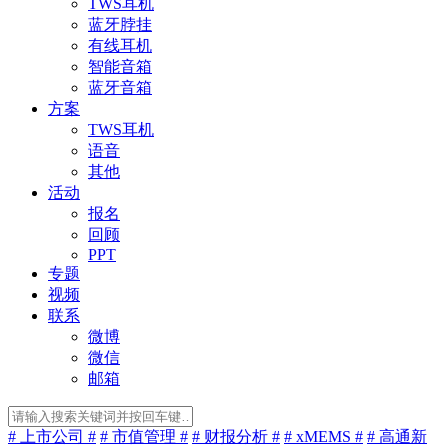
TWS耳机
蓝牙脖挂
有线耳机
智能音箱
蓝牙音箱
方案
TWS耳机
语音
其他
活动
报名
回顾
PPT
专题
视频
联系
微博
微信
邮箱
# 上市公司 #
# 市值管理 #
# 财报分析 #
# xMEMS #
# 高通新