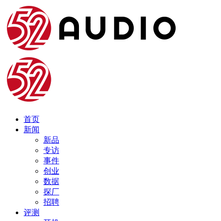
首页
新闻
新品
专访
事件
创业
数据
探厂
招聘
评测