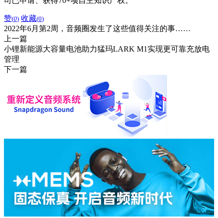
司已申请、获得70+项自主知识产权。
赞
收藏
(
0
)
(
0
)
2022年6月第2周，音频圈发生了这些值得关注的事……
上一篇
小锂新能源大容量电池助力猛玛LARK M1实现更可靠充放电
管理
下一篇