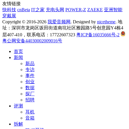
友情链接
快科技
cnBeta
IT之家
充电头网
POWER-Z
ZAEKE
亚洲智能
穿戴展
Copyright © 2016-2026
我爱音频网
. Designed by
nicetheme
. 地
址：深圳市龙岗区坂田街道南坑社区雅园路5号创意园Y4栋4
层407-410，联系电话：17722607323
粤ICP备16035666号-2
粤公网安备44030002009016号
首页
新闻
新品
专访
事件
创业
数据
探厂
招聘
评测
耳机
音箱
拆解