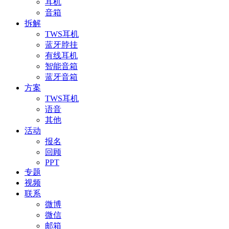
耳机
音箱
拆解
TWS耳机
蓝牙脖挂
有线耳机
智能音箱
蓝牙音箱
方案
TWS耳机
语音
其他
活动
报名
回顾
PPT
专题
视频
联系
微博
微信
邮箱