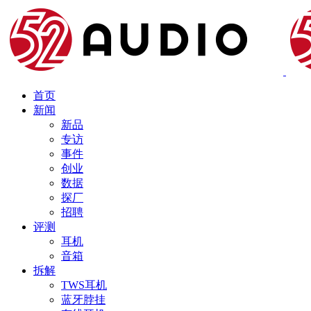
首页
新闻
新品
专访
事件
创业
数据
探厂
招聘
评测
耳机
音箱
拆解
TWS耳机
蓝牙脖挂