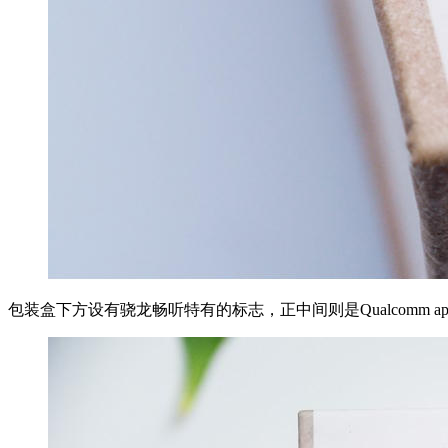
包装盒下方设有骁龙畅听特有的标志，正中间则是Qualcomm aptX™、Q