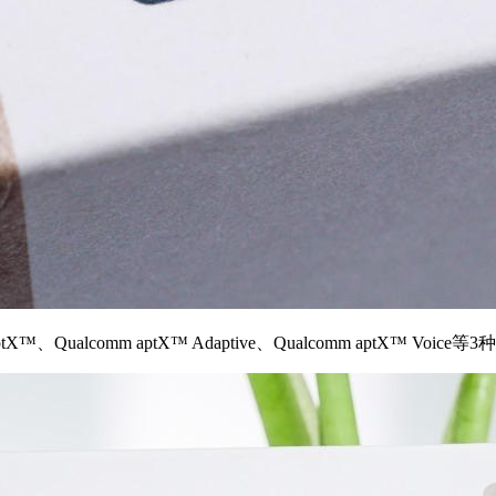
ualcomm aptX™ Adaptive、Qualcomm aptX™ V