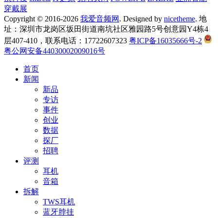
穿戴展
Copyright © 2016-2026
我爱音频网
. Designed by
nicetheme
. 地
址：深圳市龙岗区坂田街道南坑社区雅园路5号创意园Y4栋4
层407-410，联系电话：17722607323
粤ICP备16035666号-2
粤公网安备44030002009016号
首页
新闻
新品
专访
事件
创业
数据
探厂
招聘
评测
耳机
音箱
拆解
TWS耳机
蓝牙脖挂