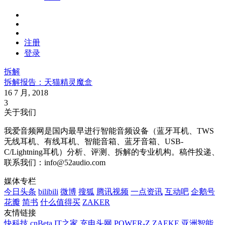
注册
登录
拆解
拆解报告：天猫精灵魔盒
16 7 月, 2018
3
关于我们
我爱音频网是国内最早进行智能音频设备（蓝牙耳机、TWS
无线耳机、有线耳机、智能音箱、蓝牙音箱、USB-
C/Lightning耳机）分析、评测、拆解的专业机构。稿件投递、
联系我们：info@52audio.com
媒体专栏
今日头条
bilibili
微博
搜狐
腾讯视频
一点资讯
互动吧
企鹅号
花瓣
简书
什么值得买
ZAKER
友情链接
快科技
cnBeta
IT之家
充电头网
POWER-Z
ZAEKE
亚洲智能