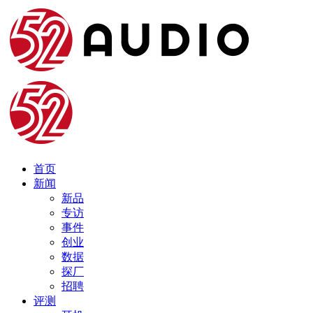
首页
新闻
新品
专访
事件
创业
数据
探厂
招聘
评测