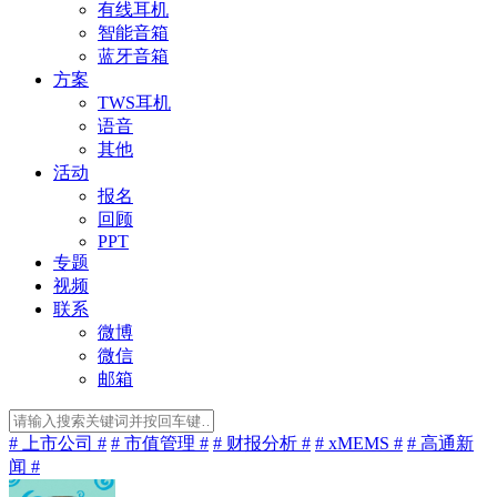
有线耳机
智能音箱
蓝牙音箱
方案
TWS耳机
语音
其他
活动
报名
回顾
PPT
专题
视频
联系
微博
微信
邮箱
# 上市公司 #
# 市值管理 #
# 财报分析 #
# xMEMS #
# 高通新
闻 #