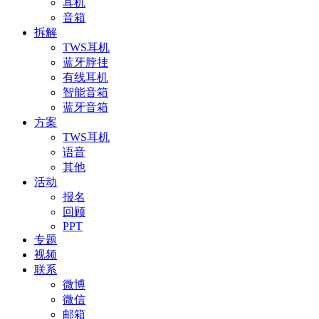
耳机
音箱
拆解
TWS耳机
蓝牙脖挂
有线耳机
智能音箱
蓝牙音箱
方案
TWS耳机
语音
其他
活动
报名
回顾
PPT
专题
视频
联系
微博
微信
邮箱