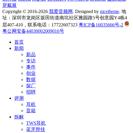
穿戴展
Copyright © 2016-2026
我爱音频网
. Designed by
nicetheme
. 地
址：深圳市龙岗区坂田街道南坑社区雅园路5号创意园Y4栋4
层407-410，联系电话：17722607323
粤ICP备16035666号-2
粤公网安备44030002009016号
首页
新闻
新品
专访
事件
创业
数据
探厂
招聘
评测
耳机
音箱
拆解
TWS耳机
蓝牙脖挂