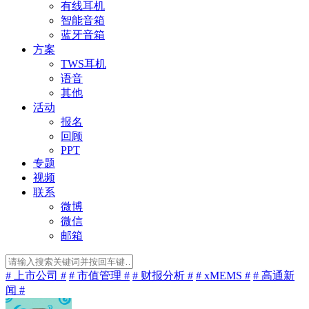
有线耳机
智能音箱
蓝牙音箱
方案
TWS耳机
语音
其他
活动
报名
回顾
PPT
专题
视频
联系
微博
微信
邮箱
# 上市公司 #
# 市值管理 #
# 财报分析 #
# xMEMS #
# 高通新
闻 #