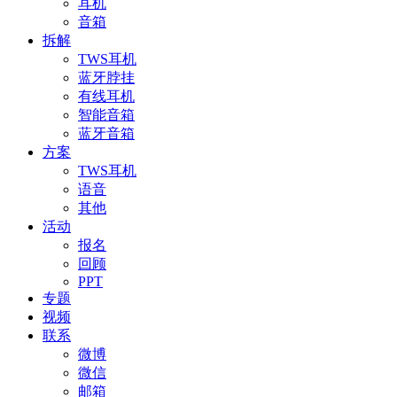
耳机
音箱
拆解
TWS耳机
蓝牙脖挂
有线耳机
智能音箱
蓝牙音箱
方案
TWS耳机
语音
其他
活动
报名
回顾
PPT
专题
视频
联系
微博
微信
邮箱