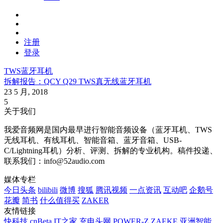
注册
登录
TWS蓝牙耳机
拆解报告：QCY Q29 TWS真无线蓝牙耳机
23 5 月, 2018
5
关于我们
我爱音频网是国内最早进行智能音频设备（蓝牙耳机、TWS
无线耳机、有线耳机、智能音箱、蓝牙音箱、USB-
C/Lightning耳机）分析、评测、拆解的专业机构。稿件投递、
联系我们：info@52audio.com
媒体专栏
今日头条
bilibili
微博
搜狐
腾讯视频
一点资讯
互动吧
企鹅号
花瓣
简书
什么值得买
ZAKER
友情链接
快科技
cnBeta
IT之家
充电头网
POWER-Z
ZAEKE
亚洲智能