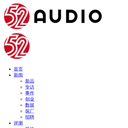
首页
新闻
新品
专访
事件
创业
数据
探厂
招聘
评测