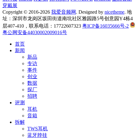
穿戴展
Copyright © 2016-2026
我爱音频网
. Designed by
nicetheme
. 地
址：深圳市龙岗区坂田街道南坑社区雅园路5号创意园Y4栋4
层407-410，联系电话：17722607323
粤ICP备16035666号-2
粤公网安备44030002009016号
首页
新闻
新品
专访
事件
创业
数据
探厂
招聘
评测
耳机
音箱
拆解
TWS耳机
蓝牙脖挂