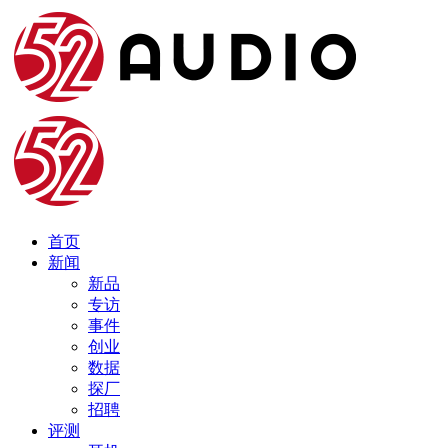
首页
新闻
新品
专访
事件
创业
数据
探厂
招聘
评测