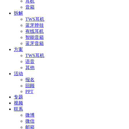
耳机
音箱
拆解
TWS耳机
蓝牙脖挂
有线耳机
智能音箱
蓝牙音箱
方案
TWS耳机
语音
其他
活动
报名
回顾
PPT
专题
视频
联系
微博
微信
邮箱