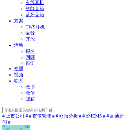
有线耳机
智能音箱
蓝牙音箱
方案
TWS耳机
语音
其他
活动
报名
回顾
PPT
专题
视频
联系
微博
微信
邮箱
# 上市公司 #
# 市值管理 #
# 财报分析 #
# xMEMS #
# 高通新
闻 #