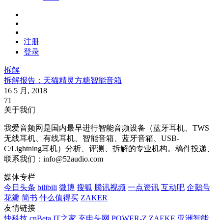
注册
登录
拆解
拆解报告：天猫精灵方糖智能音箱
16 5 月, 2018
71
关于我们
我爱音频网是国内最早进行智能音频设备（蓝牙耳机、TWS
无线耳机、有线耳机、智能音箱、蓝牙音箱、USB-
C/Lightning耳机）分析、评测、拆解的专业机构。稿件投递、
联系我们：info@52audio.com
媒体专栏
今日头条
bilibili
微博
搜狐
腾讯视频
一点资讯
互动吧
企鹅号
花瓣
简书
什么值得买
ZAKER
友情链接
快科技
cnBeta
IT之家
充电头网
POWER-Z
ZAEKE
亚洲智能