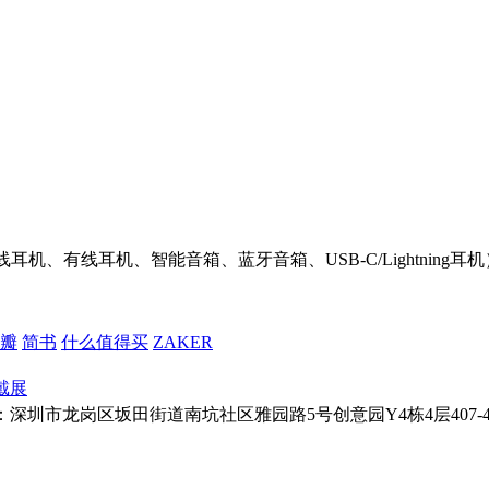
机、有线耳机、智能音箱、蓝牙音箱、USB-C/Lightnin
瓣
简书
什么值得买
ZAKER
戴展
址：深圳市龙岗区坂田街道南坑社区雅园路5号创意园Y4栋4层407-410