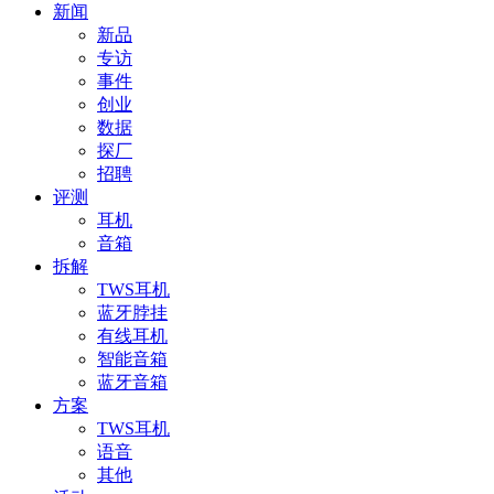
新闻
新品
专访
事件
创业
数据
探厂
招聘
评测
耳机
音箱
拆解
TWS耳机
蓝牙脖挂
有线耳机
智能音箱
蓝牙音箱
方案
TWS耳机
语音
其他