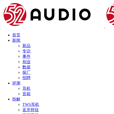
首页
新闻
新品
专访
事件
创业
数据
探厂
招聘
评测
耳机
音箱
拆解
TWS耳机
蓝牙脖挂