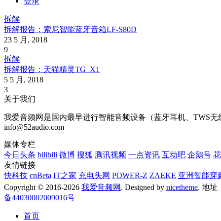
登录
拆解
拆解报告：索尼智能蓝牙音箱LF-S80D
23 5 月, 2018
9
拆解
拆解报告：天猫精灵TG_X1
5 5 月, 2018
3
关于我们
我爱音频网是国内最早进行智能音频设备（蓝牙耳机、TWS无线耳
info@52audio.com
媒体专栏
今日头条
bilibili
微博
搜狐
腾讯视频
一点资讯
互动吧
企鹅号
花
友情链接
快科技
cnBeta
IT之家
充电头网
POWER-Z
ZAEKE
亚洲智能穿
Copyright © 2016-2026
我爱音频网
. Designed by
nicetheme
. 地
备44030002009016号
首页