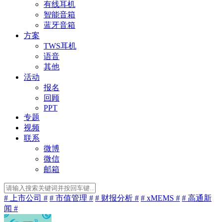
有线耳机
智能音箱
蓝牙音箱
方案
TWS耳机
语音
其他
活动
报名
回顾
PPT
专题
视频
联系
微博
微信
邮箱
# 上市公司 #
# 市值管理 #
# 财报分析 #
# xMEMS #
# 高通新
闻 #