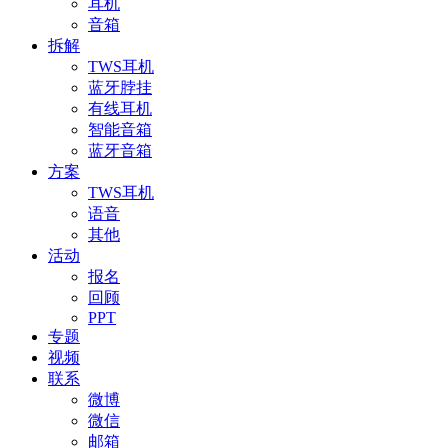
耳机
音箱
拆解
TWS耳机
蓝牙脖挂
有线耳机
智能音箱
蓝牙音箱
方案
TWS耳机
语音
其他
活动
报名
回顾
PPT
专题
视频
联系
微博
微信
邮箱