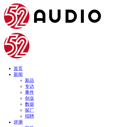
首页
新闻
新品
专访
事件
创业
数据
探厂
招聘
评测