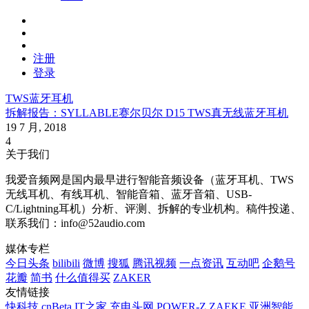
注册
登录
TWS蓝牙耳机
拆解报告：SYLLABLE赛尔贝尔 D15 TWS真无线蓝牙耳机
19 7 月, 2018
4
关于我们
我爱音频网是国内最早进行智能音频设备（蓝牙耳机、TWS
无线耳机、有线耳机、智能音箱、蓝牙音箱、USB-
C/Lightning耳机）分析、评测、拆解的专业机构。稿件投递、
联系我们：info@52audio.com
媒体专栏
今日头条
bilibili
微博
搜狐
腾讯视频
一点资讯
互动吧
企鹅号
花瓣
简书
什么值得买
ZAKER
友情链接
快科技
cnBeta
IT之家
充电头网
POWER-Z
ZAEKE
亚洲智能