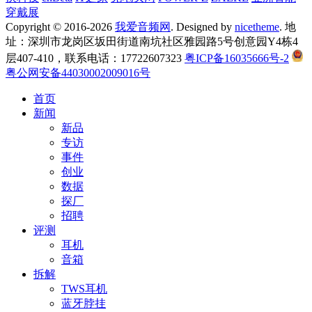
穿戴展
Copyright © 2016-2026
我爱音频网
. Designed by
nicetheme
. 地
址：深圳市龙岗区坂田街道南坑社区雅园路5号创意园Y4栋4
层407-410，联系电话：17722607323
粤ICP备16035666号-2
粤公网安备44030002009016号
首页
新闻
新品
专访
事件
创业
数据
探厂
招聘
评测
耳机
音箱
拆解
TWS耳机
蓝牙脖挂