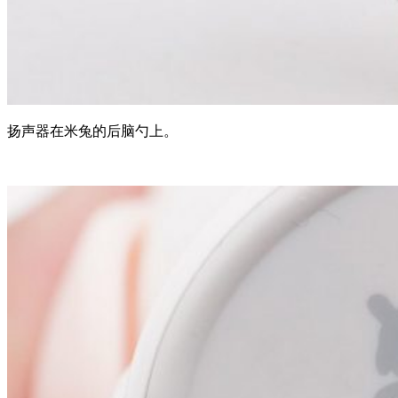
扬声器在米兔的后脑勺上。