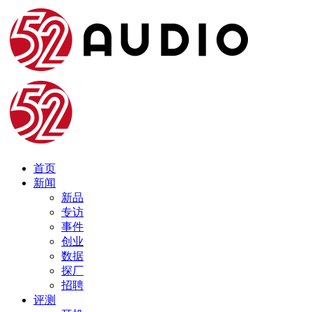
首页
新闻
新品
专访
事件
创业
数据
探厂
招聘
评测