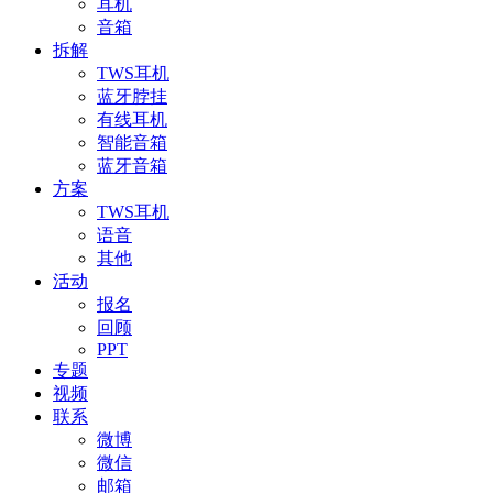
耳机
音箱
拆解
TWS耳机
蓝牙脖挂
有线耳机
智能音箱
蓝牙音箱
方案
TWS耳机
语音
其他
活动
报名
回顾
PPT
专题
视频
联系
微博
微信
邮箱