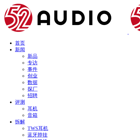
首页
新闻
新品
专访
事件
创业
数据
探厂
招聘
评测
耳机
音箱
拆解
TWS耳机
蓝牙脖挂