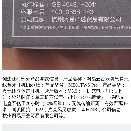
侧边还有部分产品参数信息。产品名称：网易云音乐氧气真无
线蓝牙耳机Lite+版；产品型号：ME01TWS Pro；产品类型：
真无线立体声耳机；蓝牙版本：V5.0；耳机充电时间：1小
时；续航时间：单耳机不低于4.5小时（50%
音
量），搭配充
电盒不低于20小时（50%
音
量）；无线传输距离：有效距离10
米，喇叭阻抗：16Ω；麦克风灵敏度：-40±2dB；公司信息：
杭州网易严选贸易有限公司等。