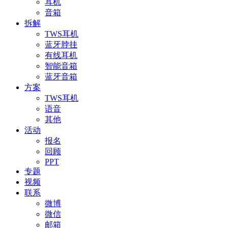
耳机
音箱
拆解
TWS耳机
蓝牙脖挂
有线耳机
智能音箱
蓝牙音箱
方案
TWS耳机
语音
其他
活动
报名
回顾
PPT
专题
视频
联系
微博
微信
邮箱