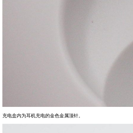
充电盒
内
为耳机充电的
金
色金属顶针。