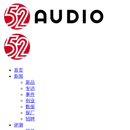
首页
新闻
新品
专访
事件
创业
数据
探厂
招聘
评测