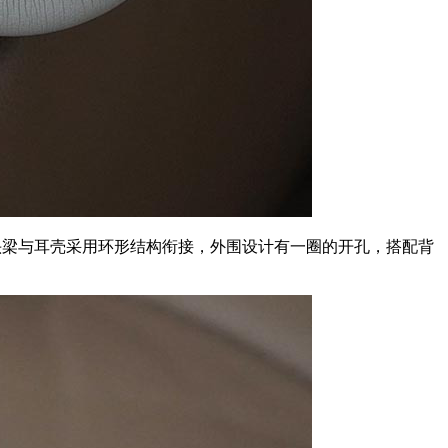
克。头梁与耳壳采用环形结构衔接，外围设计有一圈的开孔，搭配背