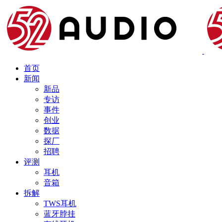
首页
新闻
新品
专访
事件
创业
数据
探厂
招聘
评测
耳机
音箱
拆解
TWS耳机
蓝牙脖挂