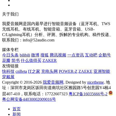
关于我们
我爱音频网是国内最早进行智能音频设备（蓝牙耳机、TWS
无线耳机、有线耳机、智能音箱、蓝牙音箱、USB-
C/Lightning耳机）分析、评测、拆解的专业机构。稿件投递、
联系我们：info@52audio.com
媒体专栏
今日头条
bilibili
微博
搜狐
腾讯视频
一点资讯
互动吧
企鹅号
花瓣
简书
什么值得买
ZAKER
友情链接
快科技
cnBeta
IT之家
充电头网
POWER-Z
ZAEKE
亚洲智能
穿戴展
Copyright © 2016-2026
我爱音频网
. Designed by
nicetheme
. 地
址：深圳市龙岗区坂田街道南坑社区雅园路5号创意园Y4栋4
层407-410，联系电话：17722607323
粤ICP备16035666号-2
粤公网安备44030002009016号
首页
新闻