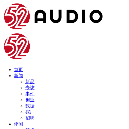
首页
新闻
新品
专访
事件
创业
数据
探厂
招聘
评测