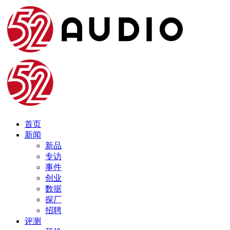
首页
新闻
新品
专访
事件
创业
数据
探厂
招聘
评测