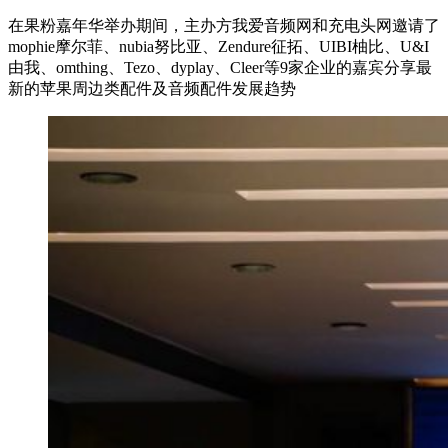
在果粉嘉年华举办期间，主办方我爱音频网和充电头网邀请了
mophie摩尔菲、nubia努比亚、Zendure征拓、UIBI柚比、U&I
由我、omthing、Tezo、dyplay、Cleer等9家企业的嘉宾分享最
新的苹果周边类配件及音频配件发展趋势