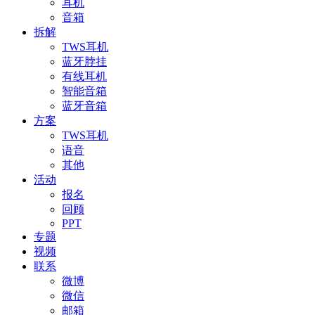
耳机
音箱
拆解
TWS耳机
蓝牙脖挂
有线耳机
智能音箱
蓝牙音箱
方案
TWS耳机
语音
其他
活动
报名
回顾
PPT
专题
视频
联系
微博
微信
邮箱