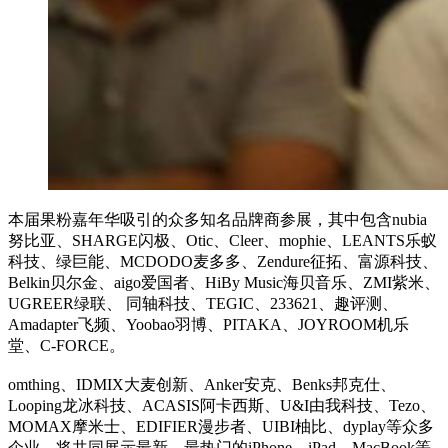
本届果粉嘉年华吸引的众多知名品牌商参展，其中包含nubia
努比亚、SHARGE闪极、Otic、Cleer、mophie、LEANTS乐蚁
科技、绿巨能、MCDODO麦多多、Zendure征拓、富源科技、
Belkin贝尔金、aigo爱国者、HiBy Music海贝音乐、ZMI紫米、
UGREER绿联、 同轴科技、TEGIC、233621、趣评测、
Amadapter飞频、Yoobao羽博、PITAKA、JOYROOM机乐
堂、C-FORCE。
omthing、IDMIX大麦创新、Anker安克、Benks邦克仕、
Looping龙冰科技、ACASIS阿卡西斯、U&I由我科技、Tezo、
MOMAX摩米士、EDIFIER漫步者、UIBI柚比、dyplay等众多
企业，将共同展示最新、最热门的iPhone、iPad、MacBook等