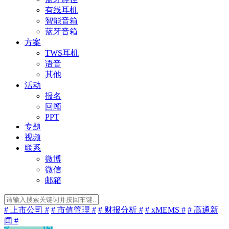
有线耳机
智能音箱
蓝牙音箱
方案
TWS耳机
语音
其他
活动
报名
回顾
PPT
专题
视频
联系
微博
微信
邮箱
# 上市公司 #
# 市值管理 #
# 财报分析 #
# xMEMS #
# 高通新
闻 #