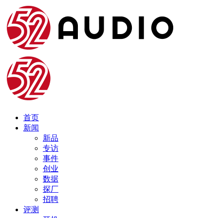
首页
新闻
新品
专访
事件
创业
数据
探厂
招聘
评测