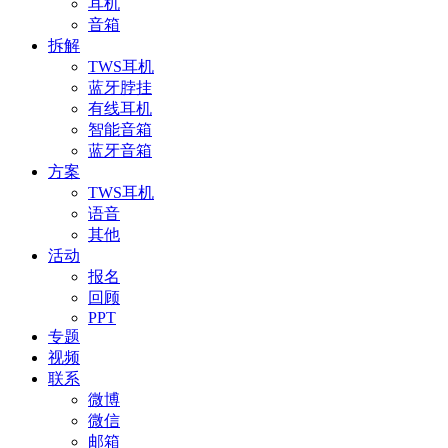
耳机
音箱
拆解
TWS耳机
蓝牙脖挂
有线耳机
智能音箱
蓝牙音箱
方案
TWS耳机
语音
其他
活动
报名
回顾
PPT
专题
视频
联系
微博
微信
邮箱