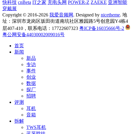
快科技
cnBeta
IT之家
充电头网
POWER-Z
ZAEKE
亚洲智能
穿戴展
Copyright © 2016-2026
我爱音频网
. Designed by
nicetheme
. 地
址：深圳市龙岗区坂田街道南坑社区雅园路5号创意园Y4栋4
层407-410，联系电话：17722607323
粤ICP备16035666号-2
粤公网安备44030002009016号
首页
新闻
新品
专访
事件
创业
数据
探厂
招聘
评测
耳机
音箱
拆解
TWS耳机
蓝牙脖挂