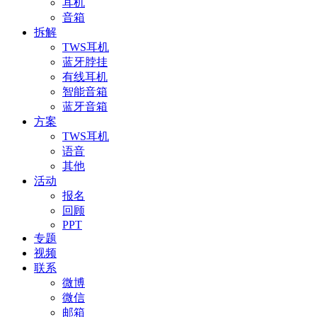
耳机
音箱
拆解
TWS耳机
蓝牙脖挂
有线耳机
智能音箱
蓝牙音箱
方案
TWS耳机
语音
其他
活动
报名
回顾
PPT
专题
视频
联系
微博
微信
邮箱