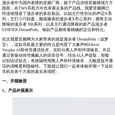
漫步者作为国内老牌的音频厂商，旗下产品涉猎音频领域方方
面面，在TWS耳机方向也有着众多的产品线。我爱音频网已
经连续报道了漫步者的多款新品。比如主打性价比的声迈X系
列；主打小巧轻盈，颜值爆表的漫步者X冇心系列；拥有主动
降噪的漫步者 NB系列；以及主打通话降噪的新产品漫步者
EDIFIER DreamPods。每款产品都有着精确的定位和特点。
此次我爱音频网为大家带来的就是漫步者 DreamPods（追梦
宝），这款耳机最主要的特点是内置了大象声科Elevoc
Vocplus AI骨传导通话技术，实时分离人声和环境噪音。并且
通过骨振动传导佩戴人的语音信号，结合AI人声提取，智能
识别说话状态，有效隔绝周围人声和环境噪音，大幅度提升通
话的清晰度和隐秘性。下面就让我们一起来体验评测一下这款
耳机在各个方面的真实表现吧：
一、开箱验货
1、产品外观展示