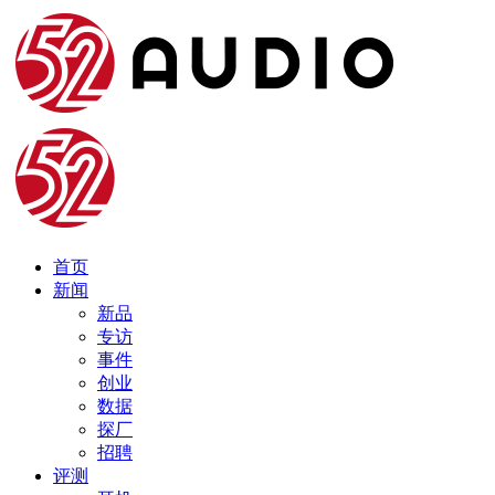
首页
新闻
新品
专访
事件
创业
数据
探厂
招聘
评测