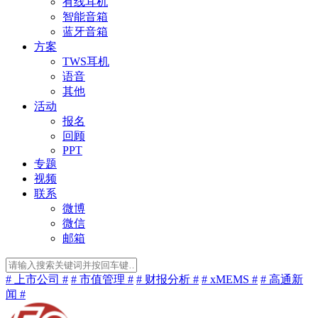
有线耳机
智能音箱
蓝牙音箱
方案
TWS耳机
语音
其他
活动
报名
回顾
PPT
专题
视频
联系
微博
微信
邮箱
# 上市公司 #
# 市值管理 #
# 财报分析 #
# xMEMS #
# 高通新
闻 #