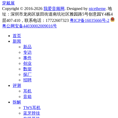
穿戴展
Copyright © 2016-2026
我爱音频网
. Designed by
nicetheme
. 地
址：深圳市龙岗区坂田街道南坑社区雅园路5号创意园Y4栋4
层407-410，联系电话：17722607323
粤ICP备16035666号-2
粤公网安备44030002009016号
首页
新闻
新品
专访
事件
创业
数据
探厂
招聘
评测
耳机
音箱
拆解
TWS耳机
蓝牙脖挂