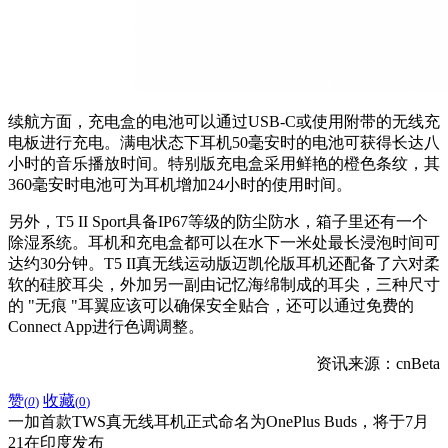
续航方面，充电盒的电池可以通过USB-C或使用附带的无线充
电板进行充电。满电状态下耳机50毫安时的电池可获得长达八
小时的音乐播放时间。特别版充电盒采用鲜艳的橙色条纹，其
360毫安时电池可为耳机增加24小时的使用时间。
另外，T5 II Sport具备IP67等级的防尘防水，箱子里还有一个
除湿系统。耳机和充电盒都可以在水下一米处最长浸泡时间可
达约30分钟。T5 II真无线运动版迈凯伦版耳机还配备了六对柔
软的硅胶耳尖，外加另一副由记忆海绵制成的耳尖，三种尺寸
的 "无痕 "耳翼应该可以确保安全贴合，还可以通过免费的
Connect App进行色调调整。
资讯来源：cnBeta
赞
收藏
(
0
)
(
0
)
一加首款TWS真无线耳机正式命名为OnePlus Buds，将于7月
21在印度发布