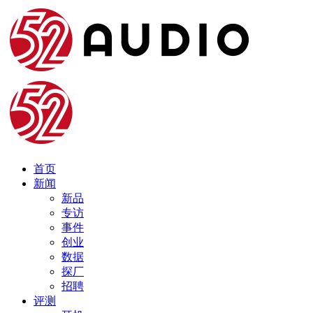
首页
新闻
新品
专访
事件
创业
数据
探厂
招聘
评测