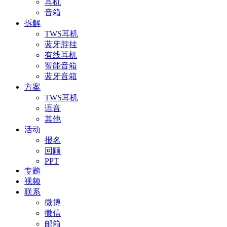
耳机
音箱
拆解
TWS耳机
蓝牙脖挂
有线耳机
智能音箱
蓝牙音箱
方案
TWS耳机
语音
其他
活动
报名
回顾
PPT
专题
视频
联系
微博
微信
邮箱