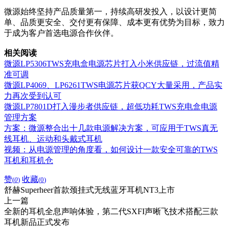
微源始终坚持产品质量第一，持续高研发投入，以设计更简
单、品质更安全、交付更有保障、成本更有优势为目标，致力
于成为客户首选电源合作伙伴。
相关阅读
微源LP5306TWS充电盒电源芯片打入小米供应链，过流值精
准可调
微源LP4069、LP6261TWS电源芯片获QCY大量采用，产品实
力再次受到认可
微源LP7801D打入漫步者供应链，超低功耗TWS充电盒电源
管理方案
方案：微源整合出十几款电源解决方案，可应用于TWS真无
线耳机、运动和头戴式耳机
视频：从电源管理的角度看，如何设计一款安全可靠的TWS
耳机和耳机仓
赞
收藏
(
0
)
(
0
)
舒赫Superheer首款颈挂式无线蓝牙耳机NT3上市
上一篇
全新的耳机全息声响体验，第二代SXFI声晰飞技术搭配三款
耳机新品正式发布