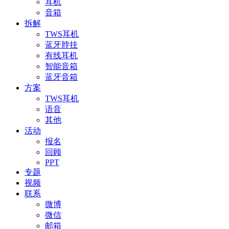
耳机
音箱
拆解
TWS耳机
蓝牙脖挂
有线耳机
智能音箱
蓝牙音箱
方案
TWS耳机
语音
其他
活动
报名
回顾
PPT
专题
视频
联系
微博
微信
邮箱