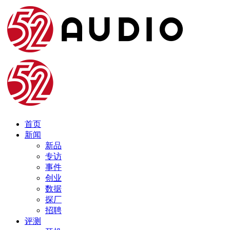
首页
新闻
新品
专访
事件
创业
数据
探厂
招聘
评测