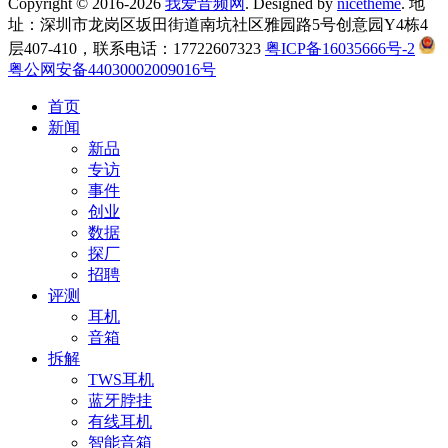
Copyright © 2016-2026
我爱音频网
. Designed by
nicetheme
. 地
址：深圳市龙岗区坂田街道南坑社区雅园路5号创意园Y4栋4
层407-410，联系电话：17722607323
粤ICP备16035666号-2
粤公网安备44030002009016号
首页
新闻
新品
专访
事件
创业
数据
探厂
招聘
评测
耳机
音箱
拆解
TWS耳机
蓝牙脖挂
有线耳机
智能音箱