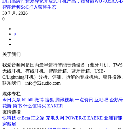
助力品牌打造差异化开放式耳机产品，物奇微WQ7035AX-B
智能音频SoC打入荣耀生态
30 7 月, 2026
0
0
关于我们
我爱音频网是国内最早进行智能音频设备（蓝牙耳机、TWS
无线耳机、有线耳机、智能音箱、蓝牙音箱、USB-
C/Lightning耳机）分析、评测、拆解的专业机构。稿件投递、
联系我们：info@52audio.com
媒体专栏
今日头条
bilibili
微博
搜狐
腾讯视频
一点资讯
互动吧
企鹅号
花瓣
简书
什么值得买
ZAKER
友情链接
快科技
cnBeta
IT之家
充电头网
POWER-Z
ZAEKE
亚洲智能
穿戴展