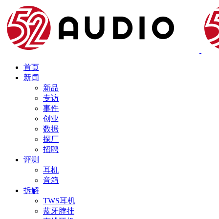
首页
新闻
新品
专访
事件
创业
数据
探厂
招聘
评测
耳机
音箱
拆解
TWS耳机
蓝牙脖挂