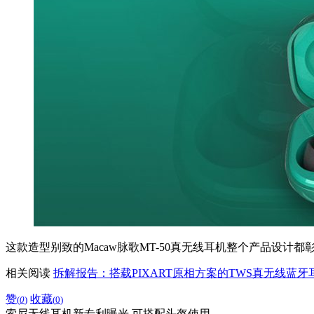
这款造型别致的Macaw脉歌MT-50真无线耳机整个产品设
相关阅读
拆解报告：搭载PIXART原相方案的TWS真无线蓝牙
赞
收藏
(
0
)
(
0
)
索尼无线耳机新专利曝光 可搭配头盔使用