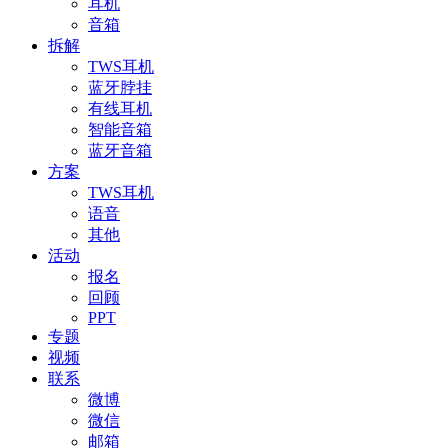
耳机
音箱
拆解
TWS耳机
蓝牙脖挂
有线耳机
智能音箱
蓝牙音箱
方案
TWS耳机
语音
其他
活动
报名
回顾
PPT
专题
视频
联系
微博
微信
邮箱