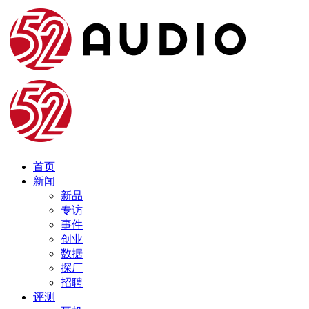
首页
新闻
新品
专访
事件
创业
数据
探厂
招聘
评测