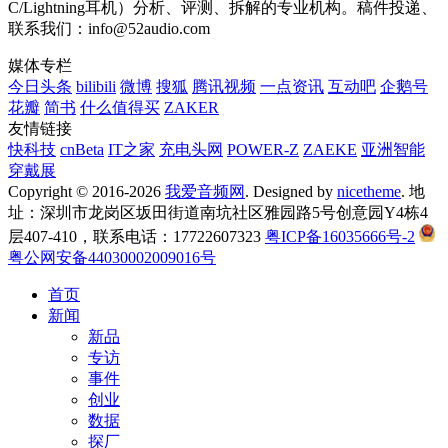
C/Lightning耳机）分析、评测、拆解的专业机构。稿件投递、
联系我们：info@52audio.com
媒体专栏
今日头条
bilibili
微博
搜狐
腾讯视频
一点资讯
互动吧
企鹅号
花瓣
简书
什么值得买
ZAKER
友情链接
快科技
cnBeta
IT之家
充电头网
POWER-Z
ZAEKE
亚洲智能
穿戴展
Copyright © 2016-2026
我爱音频网
. Designed by
nicetheme
. 地
址：深圳市龙岗区坂田街道南坑社区雅园路5号创意园Y4栋4
层407-410，联系电话：17722607323
粤ICP备16035666号-2
粤公网安备44030002009016号
首页
新闻
新品
专访
事件
创业
数据
探厂