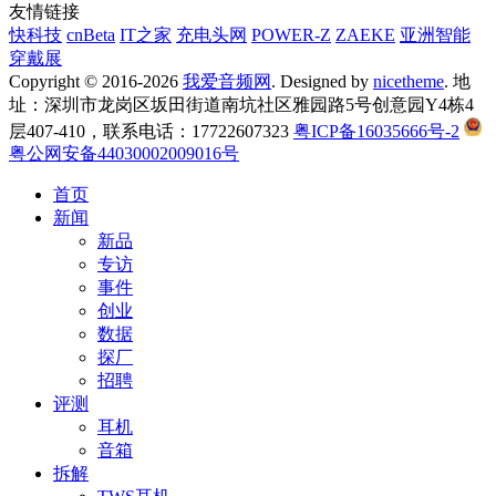
友情链接
快科技
cnBeta
IT之家
充电头网
POWER-Z
ZAEKE
亚洲智能
穿戴展
Copyright © 2016-2026
我爱音频网
. Designed by
nicetheme
. 地
址：深圳市龙岗区坂田街道南坑社区雅园路5号创意园Y4栋4
层407-410，联系电话：17722607323
粤ICP备16035666号-2
粤公网安备44030002009016号
首页
新闻
新品
专访
事件
创业
数据
探厂
招聘
评测
耳机
音箱
拆解