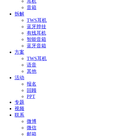
耳机
音箱
拆解
TWS耳机
蓝牙脖挂
有线耳机
智能音箱
蓝牙音箱
方案
TWS耳机
语音
其他
活动
报名
回顾
PPT
专题
视频
联系
微博
微信
邮箱