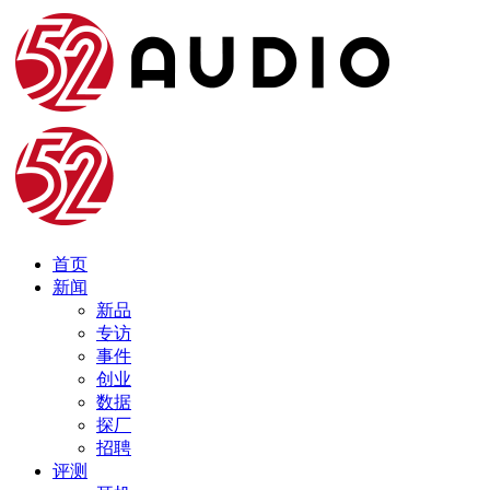
首页
新闻
新品
专访
事件
创业
数据
探厂
招聘
评测