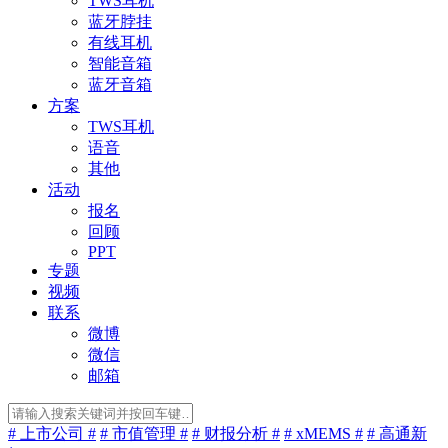
TWS耳机
蓝牙脖挂
有线耳机
智能音箱
蓝牙音箱
方案
TWS耳机
语音
其他
活动
报名
回顾
PPT
专题
视频
联系
微博
微信
邮箱
# 上市公司 #
# 市值管理 #
# 财报分析 #
# xMEMS #
# 高通新