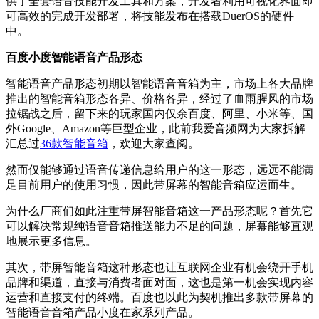
供了全套语音技能开发工具和方案，开发者利用可视化界面即
可高效的完成开发部署，将技能发布在搭载DuerOS的硬件
中。
百度小度智能语音产品形态
智能语音产品形态初期以智能语音音箱为主，市场上各大品牌
推出的智能音箱形态各异、价格各异，经过了血雨腥风的市场
拉锯战之后，留下来的玩家国内仅余百度、阿里、小米等、国
外Google、Amazon等巨型企业，此前我爱音频网为大家拆解
汇总过
36款智能音箱
，欢迎大家查阅。
然而仅能够通过语音传递信息给用户的这一形态，远远不能满
足目前用户的使用习惯，因此带屏幕的智能音箱应运而生。
为什么厂商们如此注重带屏智能音箱这一产品形态呢？首先它
可以解决常规纯语音音箱推送能力不足的问题，屏幕能够直观
地展示更多信息。
其次，带屏智能音箱这种形态也让互联网企业有机会绕开手机
品牌和渠道，直接与消费者面对面，这也是第一机会实现内容
运营和直接支付的终端。百度也以此为契机推出多款带屏幕的
智能语音音箱产品小度在家系列产品。