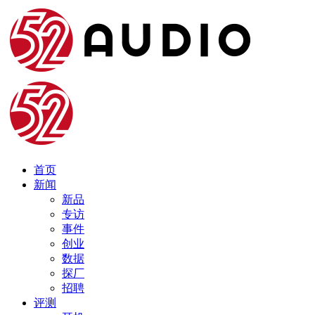
首页
新闻
新品
专访
事件
创业
数据
探厂
招聘
评测