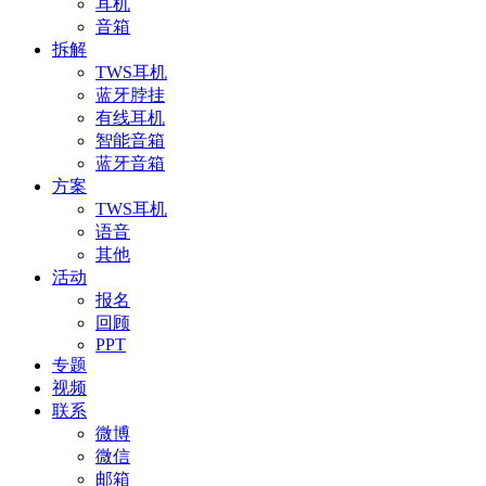
耳机
音箱
拆解
TWS耳机
蓝牙脖挂
有线耳机
智能音箱
蓝牙音箱
方案
TWS耳机
语音
其他
活动
报名
回顾
PPT
专题
视频
联系
微博
微信
邮箱