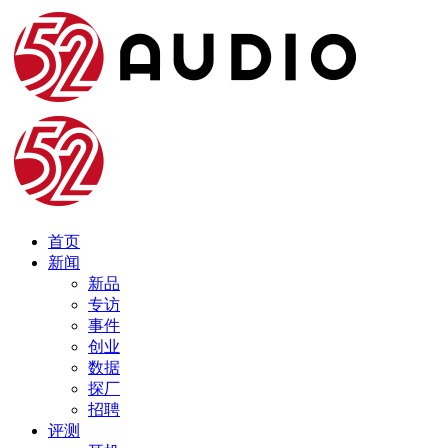
首页
新闻
新品
专访
事件
创业
数据
探厂
招聘
评测