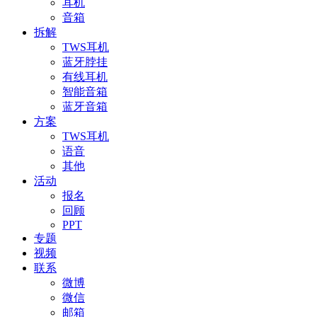
耳机
音箱
拆解
TWS耳机
蓝牙脖挂
有线耳机
智能音箱
蓝牙音箱
方案
TWS耳机
语音
其他
活动
报名
回顾
PPT
专题
视频
联系
微博
微信
邮箱