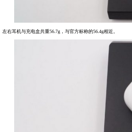
左右耳机与充电盒共重56.7g，与官方标称的56.4g相近。