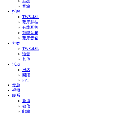
耳机
音箱
拆解
TWS耳机
蓝牙脖挂
有线耳机
智能音箱
蓝牙音箱
方案
TWS耳机
语音
其他
活动
报名
回顾
PPT
专题
视频
联系
微博
微信
邮箱