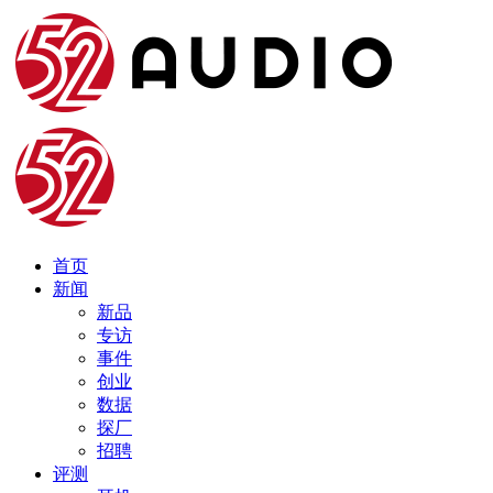
首页
新闻
新品
专访
事件
创业
数据
探厂
招聘
评测