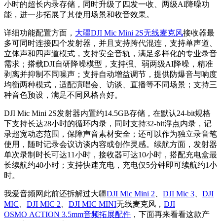
小时的超长内录存储，同时升级了四发一收、两级AI降噪功
能，进一步拓展了其使用场景和收音效果。
详细功能配置方面，
大疆DJI Mic Mini 2S无线麦克风
接收器最
多可同时连接四个发射器，并且支持跨代混连，支持单声道、
立体声和四声道模式，支持安全音轨，满足多样化的专业录音
需求；搭载DJI自研降噪模型，支持强、弱两级AI降噪，精准
剥离并抑制不同噪声；支持自动增益调节，提供防爆音与响度
均衡两种模式，适配演唱会、访谈、直播等不同场景；支持三
种音色预设，满足不同风格喜好。
DJI Mic Mini 2S发射器内置约14.5GB存储，在默认24-bit规格
下支持长达28小时的循环内录，同时支持32-bit浮点内录，记
录超宽动态范围，保障声音素材安全；还可以作为独立录音笔
使用，随时记录会议访谈内容或创作灵感。续航方面，发射器
单次录制时长可达11小时，接收器可达10小时，搭配充电盒最
长续航约40小时；支持快速充电，充电仅5分钟即可续航约1小
时。
我爱音频网此前还拆解过大疆
DJI Mic Mini 2
、
DJI Mic 3
、
DJI
MIC
、
DJI MIC 2
、
DJI MIC MINI
无线麦克风，
DJI
OSMO ACTION 3.5mm音频拓展配件
，下面再来看看这款产