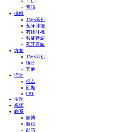
耳机
音箱
拆解
TWS耳机
蓝牙脖挂
有线耳机
智能音箱
蓝牙音箱
方案
TWS耳机
语音
其他
活动
报名
回顾
PPT
专题
视频
联系
微博
微信
邮箱