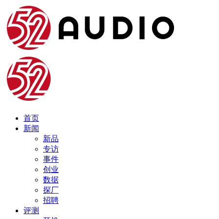
首页
新闻
新品
专访
事件
创业
数据
探厂
招聘
评测