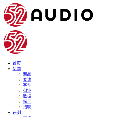
首页
新闻
新品
专访
事件
创业
数据
探厂
招聘
评测