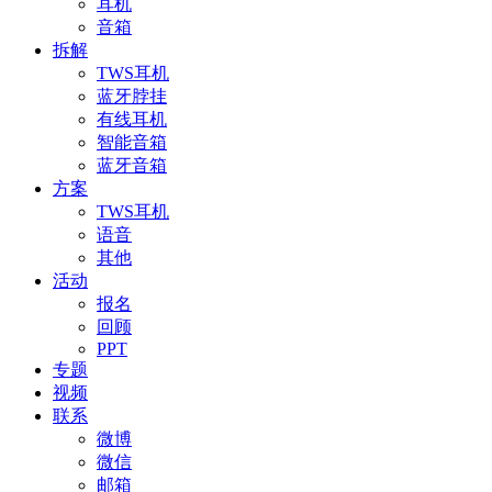
耳机
音箱
拆解
TWS耳机
蓝牙脖挂
有线耳机
智能音箱
蓝牙音箱
方案
TWS耳机
语音
其他
活动
报名
回顾
PPT
专题
视频
联系
微博
微信
邮箱